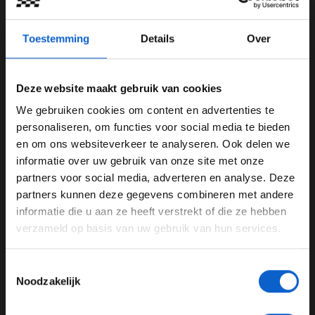
Toestemming
Details
Over
Deze website maakt gebruik van cookies
Foto: Red Bull Content Pool (Mark Thompson / Getty
We gebruiken cookies om content en advertenties te
Images)
WELKOM BIJ GRAND PRIX RADIO
personaliseren, om functies voor social media te bieden
Overwinning nipt verloren
en om ons websiteverkeer te analyseren. Ook delen we
informatie over uw gebruik van onze site met onze
De races verliepen goed voor Bleekemolen. Beide races
Ben je 24 jaar of ouder?
partners voor social media, adverteren en analyse. Deze
duurden één uur en zaten vol spektakel. "We hebben
Pas je advertentie instellingen aan en klik hieronder om
partners kunnen deze gegevens combineren met andere
gevochten en zijn bij beide races als tweede over de
door te gaan naar de website!
informatie die u aan ze heeft verstrekt of die ze hebben
finish gekomen. In de laatste race reden we zelfs nog
verzameld op basis van uw gebruik van hun services.
aan de leiding in de laatste ronde, maar mijn
Advertentie instellingen
teamgenoot verloor nét de leiding voor de finish. We
Toon alle alcoholische drankenadvertenties (18+)
zijn heel tevreden, want we zaten het hele weekend er
Toestemmingsselectie
Toon alle kansspelenadvertenties (24+)
Noodzakelijk
goed bij."
Meer informatie?