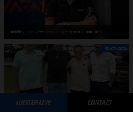
Daniëlle Geel en Werner Budding te gast in F1 aan Tafel
31-07-2026
LUISTER LIVE
CONTACT
F1 aan Tafel: De meerwaarde van Max
MEER UPDATES