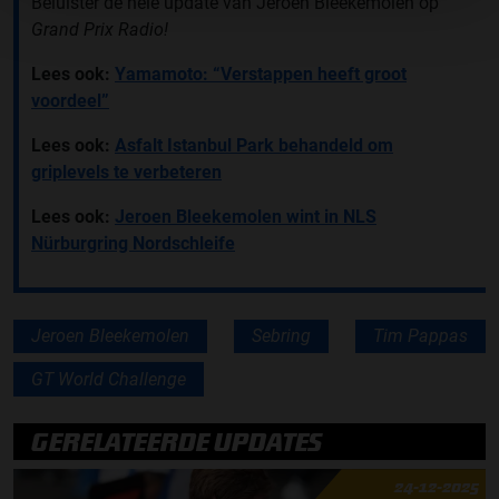
Beluister de hele update van Jeroen Bleekemolen op
Grand Prix Radio!
Lees ook:
Yamamoto: “Verstappen heeft groot
voordeel”
Lees ook:
Asfalt Istanbul Park behandeld om
griplevels te verbeteren
Lees ook:
Jeroen Bleekemolen wint in NLS
Nürburgring Nordschleife
Jeroen Bleekemolen
Sebring
Tim Pappas
GT World Challenge
GERELATEERDE UPDATES
24-12-2025