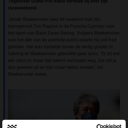
Tegenover
Grand Prix Radio
vertelde hij over zijn
raceweekend.
Jeroen Bleekemolen reed dit weekend met zijn
teamgenoot Tim Pappas in de Porsche Cayman voor
het team van Black Swan Racing. Volgens Bleekemolen
was het één van de warmste auto's waarin hij ooit had
gereden. Het was namelijk boven de dertig graden in
Sebring en Bleekemolen gebruikte geen airco. "Er zit wel
een airco in, maar dat neemt vermogen weg. Die zet je
dus gewoon uit en dan maar lekker zweten", liet
Bleekemolen weten.