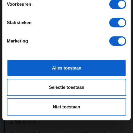
Voorkeuren
JONGER DAN 24
Statistieken
24 JAAR OF OUDER
Marketing
*Raadpleeg ons
privacybeleid
voor meer informatie over
gegevensgebruik en -bescherming.
Alles toestaan
Foto: Red Bull Content Pool (Mark Thompson / Getty
Selectie toestaan
Images)
Komend weekend rijdt Bleekemolen zijn volgende race.
Niet toestaan
Dan in de World Challenge Europe voor Rinaldi Racing
met de Ferrari waarmee Bleekemolen ook de 24 uur van
Le Mans reed.