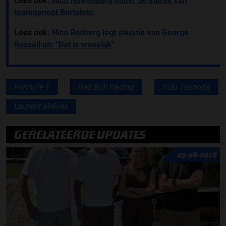
Lees ook:
Nico Hülkenberg onder de indruk van
teamgenoot Bortoleto
Lees ook:
Nico Rosberg legt situatie van George
Russell uit: "Dat is vreselijk"
Formule 1
Red Bull Racing
Yuki Tsunoda
Laurent Mekies
GERELATEERDE UPDATES
03-08-2026