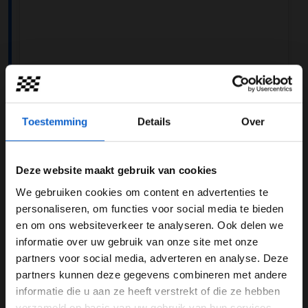
View this post on Instagram
Toestemming
Details
Over
Deze website maakt gebruik van cookies
We gebruiken cookies om content en advertenties te
WELKOM BIJ GRAND PRIX RADIO
personaliseren, om functies voor social media te bieden
en om ons websiteverkeer te analyseren. Ook delen we
informatie over uw gebruik van onze site met onze
Ben je 24 jaar of ouder?
partners voor social media, adverteren en analyse. Deze
Pas je advertentie instellingen aan en klik hieronder om
partners kunnen deze gegevens combineren met andere
door te gaan naar de website!
informatie die u aan ze heeft verstrekt of die ze hebben
A post shared by Oracle Red Bull Racing (@redbullracing)
verzameld op basis van uw gebruik van hun services.