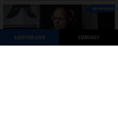
03-08-2026
LUISTER LIVE
CONTACT
Daniëlle Geel en Werner Budding te gast in F1 aan Tafel
MEER UPDATES
BLIJF OP DE HOOGTE!
SCHRIJF JE IN VOOR ONZE NIEUWSBRIEF