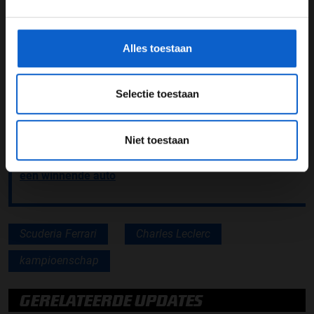
*Raadpleeg ons
privacybeleid
voor meer informatie over
van de testdagen in Bahrein meer interessante
gegevensgebruik en -bescherming.
informatie bevatten. Deze testdagen gaan 10 maart
van start.
Alles toestaan
Lees ook:
Jehan Daruvala op lijstje Haas om Mazepin
te vervangen
Selectie toestaan
Lees ook:
Formule E onthult bijzondere lay-out circuit
Kaapstad
Niet toestaan
Lees ook:
Pierre Gasly wil terug naar Red Bull: Ik wil
een winnende auto
Scuderia Ferrari
Charles Leclerc
kampioenschap
GERELATEERDE UPDATES