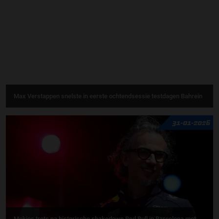
Max Verstappen snelste in eerste ochtendsessie testdagen Bahrein
31-01-2026
Mekies trots na historische shakedown Red Bull in Barcelona met