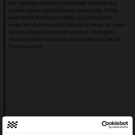
dat, vanwege onderstuur, Verstappen genoegen zou
moeten nemen met die bekende tweede plek. Echter,
weet de Red Bull-coureur tijdens Q3 genoeg tijd te
vinden om de
pole position
tijd neer te zetten. Hij noemt
het dan ook een onverwacht resultaat. Verstappen
verwacht tijdens de race de strijd aan te gaan met de
Ferrari-coureurs.