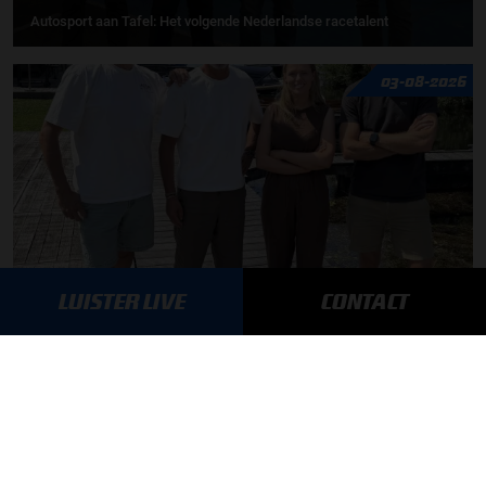
Autosport aan Tafel: Het volgende Nederlandse racetalent
03-08-2026
LUISTER LIVE
CONTACT
F1 aan Tafel: Max Verstappen geeft advies
MEER UPDATES
BLIJF OP DE HOOGTE!