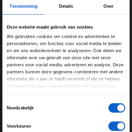
Toestemming
Details
Over
View this post on Instagram
Deze website maakt gebruik van cookies
We gebruiken cookies om content en advertenties te
WELKOM BIJ GRAND PRIX RADIO
personaliseren, om functies voor social media te bieden
en om ons websiteverkeer te analyseren. Ook delen we
informatie over uw gebruik van onze site met onze
Ben je 24 jaar of ouder?
partners voor social media, adverteren en analyse. Deze
Pas je advertentie instellingen aan en klik hieronder om
partners kunnen deze gegevens combineren met andere
door te gaan naar de website!
informatie die u aan ze heeft verstrekt of die ze hebben
verzameld op basis van uw gebruik van hun services.
A post shared by Oracle Red Bull Racing (@redbullracing)
Advertentie instellingen
Toon alle alcoholische drankenadvertenties (18+)
Toestemmingsselectie
Onverwacht resultaat
Toon alle kansspelenadvertenties (24+)
Noodzakelijk
Het hele weekend heeft Verstappen al moeite met het
Meer informatie?
vinden van de juiste
set-up
. Zo heeft hij geen enkele
Voorkeuren
vrije training de eerste plek gezien. Ook tijdens de