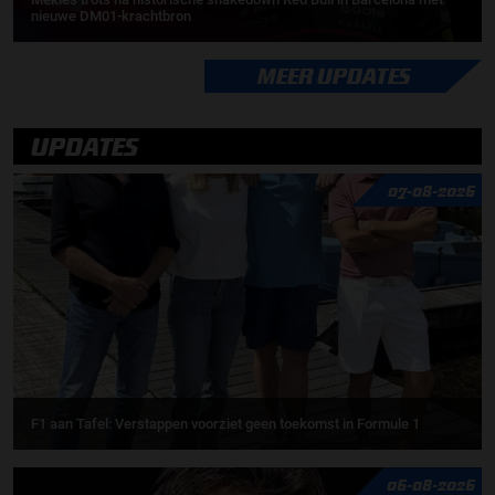
nieuwe DM01-krachtbron
MEER UPDATES
UPDATES
07-08-2026
F1 aan Tafel: Verstappen voorziet geen toekomst in Formule 1
06-08-2026