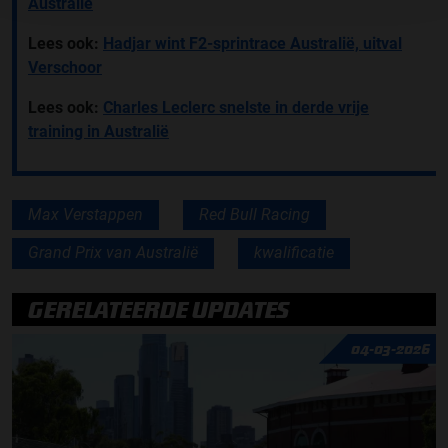
Australië
Lees ook:
Hadjar wint F2-sprintrace Australië, uitval
Verschoor
Lees ook:
Charles Leclerc snelste in derde vrije
training in Australië
Max Verstappen
Red Bull Racing
Grand Prix van Australië
kwalificatie
GERELATEERDE UPDATES
04-03-2026