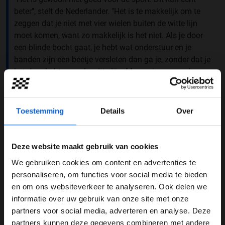
beter", stelt de Nederlander. "Het is te makkelijk om te
zeggen dat je niet met vier wielen buiten de witte lijn
moet komen, want zo makkelijk is het niet. Als je door
een blinde bocht gaat, je hebt wat onderstuur en je
banden zijn een beetje versleten dan ga je, zonder dat je
het door hebt, over de witte lijn. Maar winnen we daar
tijd mee? Misschien wel, misschien niet", aldus
Verstappen tegenover
Motorsport.com.
Toestemming
Details
Over
Deze website maakt gebruik van cookies
We gebruiken cookies om content en advertenties te
WELKOM BIJ GRAND PRIX RADIO
personaliseren, om functies voor social media te bieden
en om ons websiteverkeer te analyseren. Ook delen we
informatie over uw gebruik van onze site met onze
Ben je 24 jaar of ouder?
partners voor social media, adverteren en analyse. Deze
Pas je advertentie instellingen aan en klik hieronder om
partners kunnen deze gegevens combineren met andere