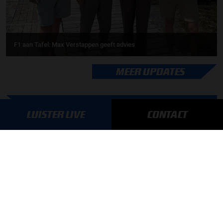
F1 aan Tafel: Max Verstappen geeft advies
MEER UPDATES
LUISTER LIVE
CONTACT
BLIJF OP DE HOOGTE!
SCHRIJF JE IN VOOR ONZE NIEUWSBRIEF
AANMELDEN