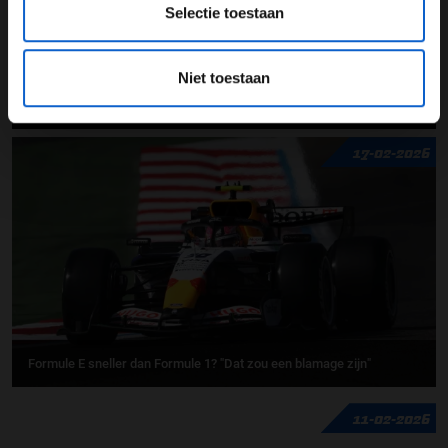
Selectie toestaan
Max Verstappen
Christian Horner
track limits
Niet toestaan
GERELATEERDE UPDATES
17-02-2026
Formule E sneller dan Formule 1? "Dat zou een blamage zijn"
11-02-2026