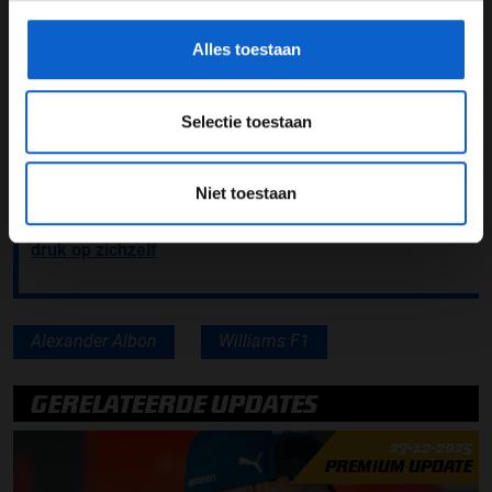
gegevensgebruik en -bescherming.
budgetcap waar de teams zich aan moeten houden,
waren de nieuwe onderdelen in Oostenijk ook nog niet
Alles toestaan
op de auto van Nicholas Latifi gemonteerd.
Lees ook:
Krappe deadline voor Red Bull
Selectie toestaan
Lees ook:
Michael Masi reageert na officieel vertrek
FIA
Niet toestaan
Lees ook:
Günther Steiner: Schumacher legde te veel
druk op zichzelf
Alexander Albon
Williams F1
GERELATEERDE UPDATES
27-12-2025
PREMIUM UPDATE