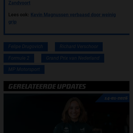
Zandvoort
Lees ook:
Kevin Magnussen verbaasd door weinig
grip
Felipe Drugovich
Richard Verschoor
Formule 2
Grand Prix van Nederland
MP Motorsport
GERELATEERDE UPDATES
14-01-2026