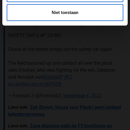
voorvleugel maar weet de race uit te rijden. Hierdoor
kwam er nog een
safety car
, maar daarvan verliep de
Niet toestaan
herstart rustig. Uiteindelijk duurde het allemaal bij
elkaar zo lang dat ze onder de klok gefinisht zijn.
SAFETY CAR (LAP 22/40)
Chaos at the restart brings out the safety car again
The field bunched up and contact all over the place
sees Doohan, who was fighting for the win, Calderon
and Novalak out
#DutchGP
#F2
pic.twitter.com/sYiKFRZIfl
— Formula 2 (@Formula2)
September 4, 2022
Lees ook:
Zak Brown: Keuze voor Piastri geen invloed
talentprogramma
Lees ook:
Zane Maloney pakt de F3 hoofdrace op