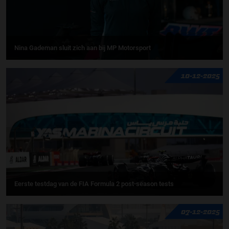
Nina Gademan sluit zich aan bij MP Motorsport
10-12-2025
Eerste testdag van de FIA Formula 2 post-season tests
07-12-2025