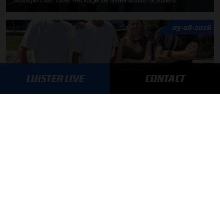
Autosport aan Tafel: Het volgende Nederlandse racetalent
03-08-2026
LUISTER LIVE
CONTACT
F1 aan Tafel: Max Verstappen geeft advies
MEER UPDATES
BLIJF OP DE HOOGTE!
SCHRIJF JE IN VOOR ONZE NIEUWSBRIEF