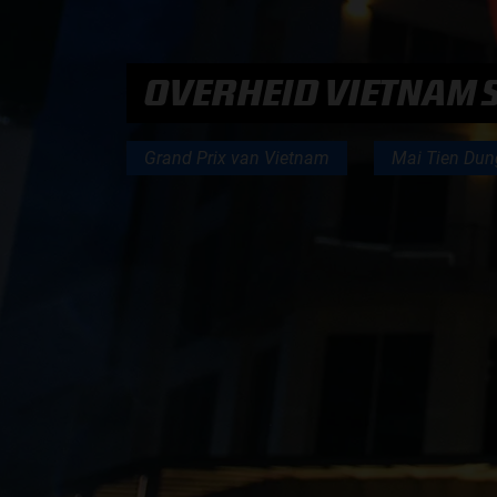
PODCASTS
OVERHEID VIETNAM 
HOE TE BELUISTEREN?
Grand Prix van Vietnam
Mai Tien Dun
PODCAST PRESENTATOREN
PODCAST F1 AAN TAFEL
PODCAST AUTOSPORT AAN TAFEL