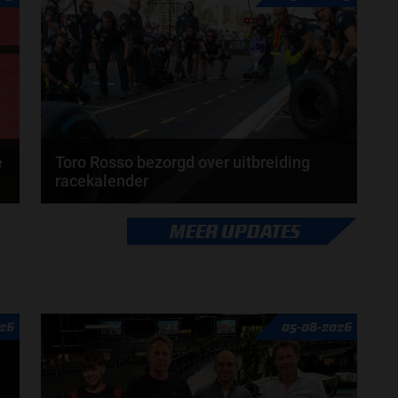
voorproefje gegeven hoe een ronde op het circuit...
e
Toro Rosso bezorgd over uitbreiding
racekalender
Mocht de racekalender nog voller raken dan deze nu
MEER UPDATES
al is dan voorspelt Toro Rosso-teammanager
Graham...
26
05-08-2026