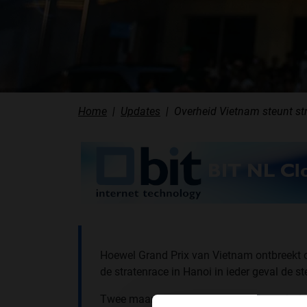
Home
Updates
Overheid Vietnam steunt st
Hoewel Grand Prix van Vietnam ontbreekt
de stratenrace in Hanoi in ieder geval de 
Twee maanden geleden toonde
Formule 1-