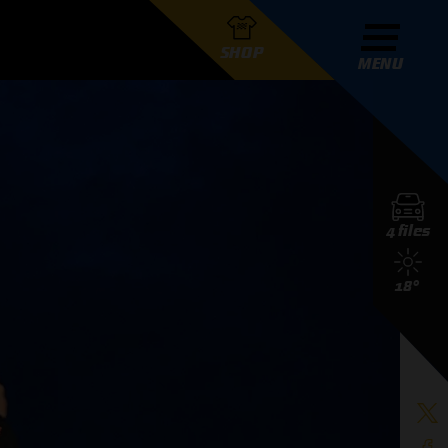
SHOP
MENU
R GRAND PRIX RADIO
4 files
DERS
18°
D PRIX RADIO TEAM
D PRIX RADIO ACTIES