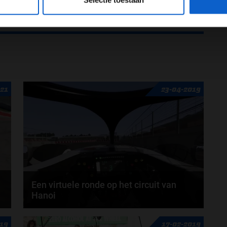
Selectie toestaan
ule 1-race in Vietnam wordt gehouden.
021
23-04-2019
Een virtuele ronde op het circuit van
Hanoi
t
De Formule 1 heeft op zijn twitteraccount al een
019
17-02-2019