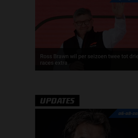
een race in Afrika, zo meldt Racefans. Dit zou...
door
Jay Hartman
Ross Brawn wil per seizoen twee tot dri
races extra
Het lijkt er op dat de Grands Prix van Spanje,
Duitsland, Italië, Groot-Brittannië en Mexico ook...
UPDATES
06-08-20