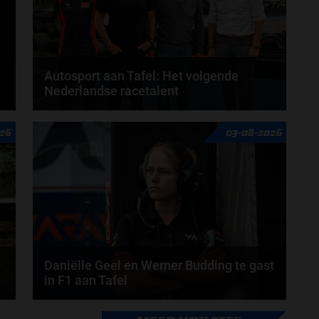
Autosport aan Tafel: Het volgende
Nederlandse racetalent
Hoe klim je naar te top in de racewereld? Wat is er
26
03-08-2026
nodig om alles uit je carrière te halen? En hoe...
door
de redactie van Grand Prix Radio
Daniëlle Geel en Werner Budding te gast
in F1 aan Tafel
Daniëlle Geel, Werner Budding en Ronald Molendijk