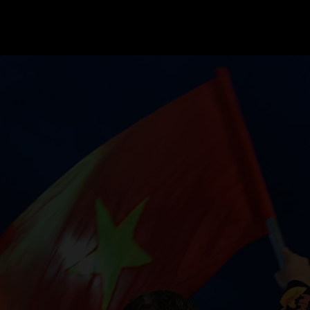
GRAND PRIX UPDATES
OVE
F1 UPDATES
FOUN
F1 KWALIFICATIES
GRAN
F1 RACES
GRAN
F1 KALENDER
F1 COUREURS KAMPIOENSCHAP