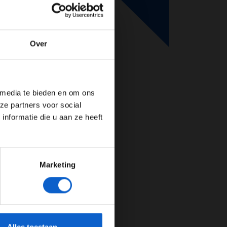
Over
de website!
 media te bieden en om ons
ze partners voor social
nformatie die u aan ze heeft
Marketing
cherming.