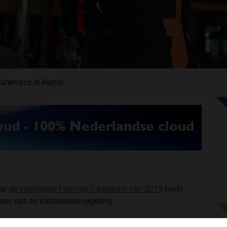
ratenrace in Hanoi
 op
de voorlopige Formule 1-kalender van 2019
heeft
steun van de Vietnamese regering.
directeur Chase Carey zich al enthousiast over de