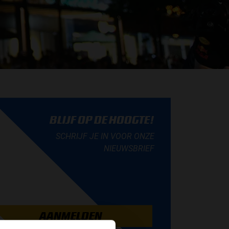
BLIJF OP DE HOOGTE!
SCHRIJF JE IN VOOR ONZE
NIEUWSBRIEF
AANMELDEN