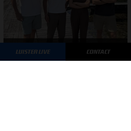
F1 aan Tafel: Max Verstappen geeft advies
LUISTER LIVE
CONTACT
MEER UPDATES
BLIJF OP DE HOOGTE!
SCHRIJF JE IN VOOR ONZE NIEUWSBRIEF