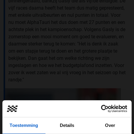
binnengehaald, dankzij Gasly die als vijfde eindigde. De
vijf races daarna heeft het team dus matig gepresteerd,
met enkele uitvalbeurten en nul punten in totaal. Voor
nu moet AlphaTauri het dus doen met 27 punten en een
achtste plek in het kampioenschap. Volgens Gasly is de
zomerstop een mooi moment om goed te evalueren, en
daarmee sterker terug te komen: "Het is denk ik zaak
om een stapje terug te doen en het grotere plaatje te
bekijken. Dan gaat het om welke richting we zijn
ingeslagen en hoe we het budgetplafond inzetten. Voor
zover ik weet zaten we al vrij vroeg in het seizoen op het
randje."
Toestemming
Details
Over