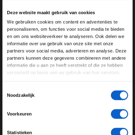
Deze website maakt gebruik van cookies
We gebruiken cookies om content en advertenties te
WELKOM BIJ GRAND PRIX RADIO
personaliseren, om functies voor social media te bieden
en om ons websiteverkeer te analyseren. Ook delen we
Foto: Red Bull Content Pool - Peter Fox / Getty Images
informatie over uw gebruik van onze site met onze
Ben je 24 jaar of ouder?
partners voor social media, adverteren en analyse. Deze
Tweede helft
Pas je advertentie instellingen aan en klik hieronder om
partners kunnen deze gegevens combineren met andere
door te gaan naar de website!
Gasly ziet de tweede helft van het seizoen rooskleurig
informatie die u aan ze heeft verstrekt of die ze hebben
in. Met een vrisse blik en de verschillende circuits die
verzameld op basis van uw gebruik van hun services.
Advertentie instellingen
eraan komen, ziet hij zeker kansen liggen. "Ik denk dat
Toon alle alcoholische drankenadvertenties (18+)
het voor ons goed is dat er een zomerstop is. We
Toestemmingsselectie
Toon alle kansspelenadvertenties (24+)
kunnen de tijd gebruiken om op te laden, maar ook om
Noodzakelijk
bij elkaar te komen en proberen te begrijpen wat er met
Meer informatie?
ons pakket gebeurt", zo laat hij weten
Voorkeuren
volgens
Motorsport.com
. Begin van het seizoen zat het
team nog vrij dicht op het middenveld, een situatie die
Gasly graag terugziet.
JONGER DAN 24
Statistieken