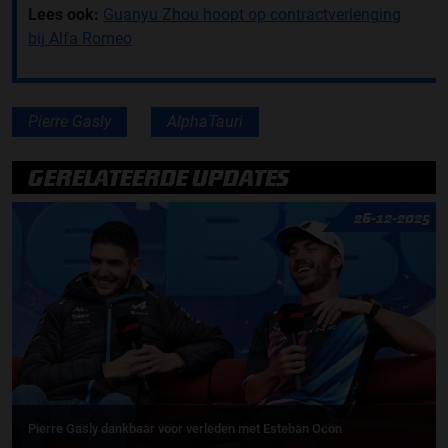
Lees ook:
Guanyu Zhou hoopt op contractverlenging
bij Alfa Romeo
Pierre Gasly
AlphaTauri
GERELATEERDE UPDATES
26-12-2025
Pierre Gasly dankbaar voor verleden met Esteban Ocon