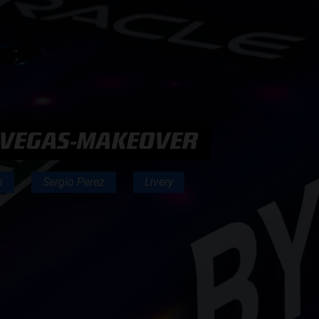
F1 TEAMS KAMPIOENSCHAP
MAX VERSTAPPEN
RACE GEMIST
S VEGAS-MAKEOVER
n
Sergio Perez
Livery
AANMELDEN NIEUWSBRIEF
NEEM CONTACT OP