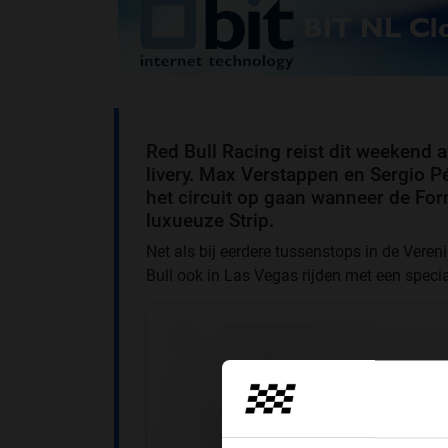
Red Bull Racing reist dit weekend
livery. Max Verstappen en Sergio P
het circuit op gaan wanneer de For
luxueuze Strip.
Net als bij eerdere tussenstops in de Vereni
Bull ook in Las Vegas rijden met een special