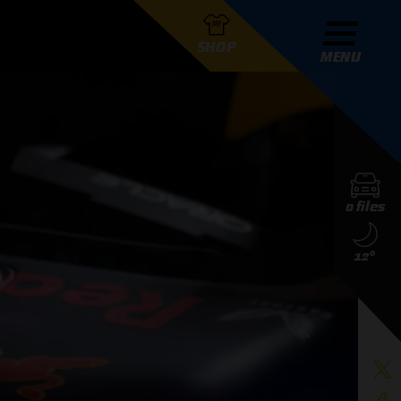
SHOP
MENU
R GRAND PRIX RADIO
0 files
DERS
12°
D PRIX RADIO TEAM
D PRIX RADIO ACTIES