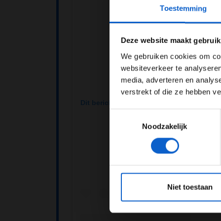
Toestemming
Pas je adv
Deze website maakt gebruik
We gebruiken cookies om cont
websiteverkeer te analyseren
media, adverteren en analys
verstrekt of die ze hebben v
Dit bericht op Instagram bekijken
Toestemmingsselectie
Noodzakelijk
*Raadpl
Niet toestaan