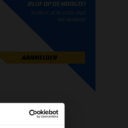
BLIJF OP DE HOOGTE!
SCHRIJF JE IN VOOR ONZE
NIEUWSBRIEF
AANMELDEN