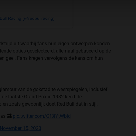
Bull Racing (@redbullracing)
dstrijd uit waarbij fans hun eigen ontwerpen konden
hillende opties geselecteerd, allemaal gebaseerd op de
d en geel. Fans kregen vervolgens de kans om hun
glamour van de gokstad te weerspiegelen, inclusief
 de laatste Grand Prix in 1982 keert de
en zoals gewoonlijk doet Red Bull dat in stijl.
gas 🔜
pic.twitter.com/Gf3iYtWbld
November 15, 2023