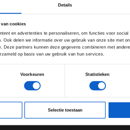
Details
Ben je 24 jaar of ouder?
ertentie instellingen aan en klik hieronder om door te gaan naar 
 van cookies
Advertentie instellingen
ent en advertenties te personaliseren, om functies voor social
Toon alle alcoholische drankenadvertenties (18+)
. Ook delen we informatie over uw gebruik van onze site met on
e. Deze partners kunnen deze gegevens combineren met andere i
Toon alle kansspelenadvertenties (24+)
erzameld op basis van uw gebruik van hun services.
Meer informatie?
Voorkeuren
Statistieken
JONGER DAN 24
24 JAAR OF OUDER
eeg ons
privacybeleid
voor meer informatie over gegevensgebruik en -bes
Selectie toestaan