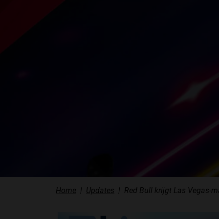
Home
Updates
Red Bull krijgt Las Vegas-