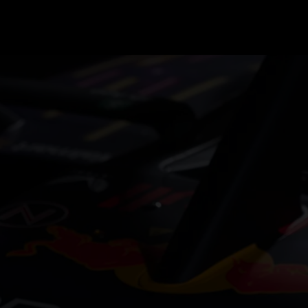
GRAND PRIX UPDATES
OVE
F1 UPDATES
FOUN
F1 KWALIFICATIES
GRAN
F1 RACES
GRAN
F1 KALENDER
F1 COUREURS KAMPIOENSCHAP