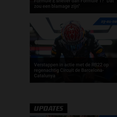
Formule E sneller dan Formule 1? "Dat
zou een blamage zijn"
Volgens voormalig Formule E-kampioen Lucas di
27-01-2
Grassi zijn Formule E-auto’s binnen een paar jaar
op...
door
Björn Smit
Verstappen in actie met de RB22 op
regenachtig Circuit de Barcelona-
Catalunya
Voor Max Verstappen is het F1-seizoen van 2026
officieel begonnen. Op het Circuit de...
door
Jarlo van der Vloed
UPDATES