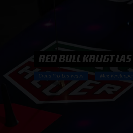
PODCASTS
HOE TE BELUISTEREN?
PODCAST PRESENTATOREN
RED BULL KRIJGT LA
PODCAST F1 AAN TAFEL
Grand Prix Las Vegas
Max Verstappe
PODCAST AUTOSPORT AAN TAFEL