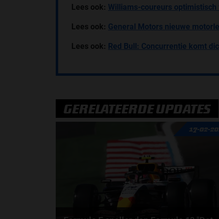
Lees ook:
Williams-coureurs optimistisch
Lees ook:
General Motors nieuwe motorle
Lees ook:
Red Bull: Concurrentie komt dic
GERELATEERDE UPDATES
17-02-2