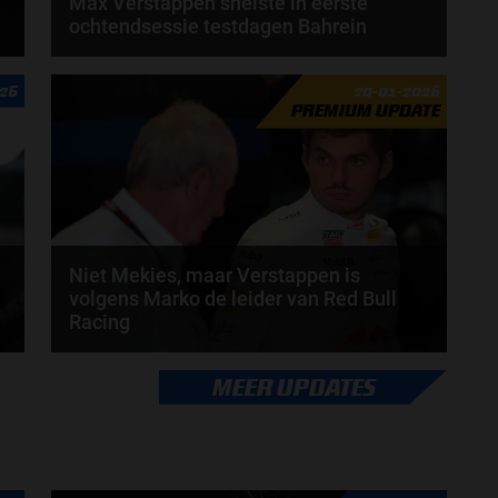
Max Verstappen snelste in eerste
ochtendsessie testdagen Bahrein
Max Verstappen heeft de ochtendsessie van de
026
20-01-2026
eerste testdag in Bahrein als snelste afgesloten...
PREMIUM UPDATE
door
Amber Buwalda
Niet Mekies, maar Verstappen is
volgens Marko de leider van Red Bull
Racing
Volgens Helmut Marko is Max Verstappen nu
MEER UPDATES
praktisch de leider van Red Bull Racing. Dat gaf de...
door
Jarlo van der Vloed