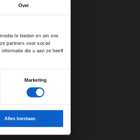
Over
de website!
 media te bieden en om ons
ze partners voor social
nformatie die u aan ze heeft
Marketing
cherming.
Alles toestaan