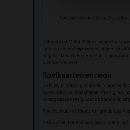
Een bericht gedeeld door Oracle Red 
Het team uit Milton Keynes schreef een we
insturen. Uiteindelijk werden er tien versc
originele kleuren van Red Bull: blauw, roo
favoriet te kiezen.
Spelkaarten en neon
De livery is ontworpen om de magie en de 
spelkaarten en neonstrepen. Veertig jaar na
koningsklasse terug naar de beroemde strip 
The close-ups 😍 Ready to light up Las Ve
— Oracle Red Bull Racing (@redbullracing)