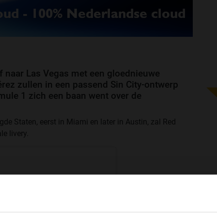
 af naar Las Vegas met een gloednieuwe
érez zullen in een passend Sin City-ontwerp
mule 1 zich een baan went over de
gde Staten, eerst in Miami en later in Austin, zal Red
e livery.
WELKOM BIJ GRAND PRIX RADIO