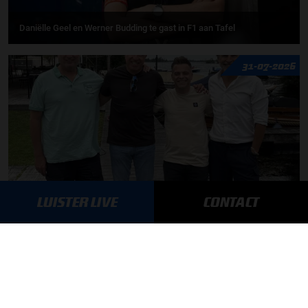
Daniëlle Geel en Werner Budding te gast in F1 aan Tafel
31-07-2026
LUISTER LIVE
CONTACT
F1 aan Tafel: De meerwaarde van Max
MEER UPDATES