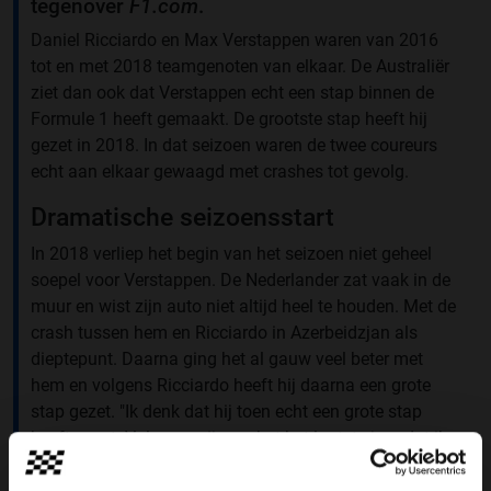
tegenover
F1.com
.
Daniel Ricciardo en Max Verstappen waren van 2016
tot en met 2018 teamgenoten van elkaar. De Australiër
ziet dan ook dat Verstappen echt een stap binnen de
Formule 1 heeft gemaakt. De grootste stap heeft hij
gezet in 2018. In dat seizoen waren de twee coureurs
echt aan elkaar gewaagd met crashes tot gevolg.
Dramatische seizoensstart
In 2018 verliep het begin van het seizoen niet geheel
soepel voor Verstappen. De Nederlander zat vaak in de
muur en wist zijn auto niet altijd heel te houden. Met de
crash tussen hem en Ricciardo in Azerbeidzjan als
dieptepunt. Daarna ging het al gauw veel beter met
hem en volgens Ricciardo heeft hij daarna een grote
stap gezet. "Ik denk dat hij toen echt een grote stap
heeft gezet. Volgens mij was het het laatste jaar dat ik
zijn teamgenoot was in 2018. De eerste vijf of zes races
zat hij vaak in de muur, had hij incidenten of maakte hij