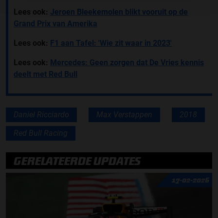
Lees ook:
Jeroen Bleekemolen blikt vooruit op de
Grand Prix van Amerika
Lees ook:
F1 aan Tafel: 'Wie zit waar in 2023'
Lees ook:
Mercedes: Geen zorgen dat De Vries kennis
deelt met Red Bull
Daniel Ricciardo
Max Verstappen
2018
Red Bull Racing
GERELATEERDE UPDATES
17-02-2026