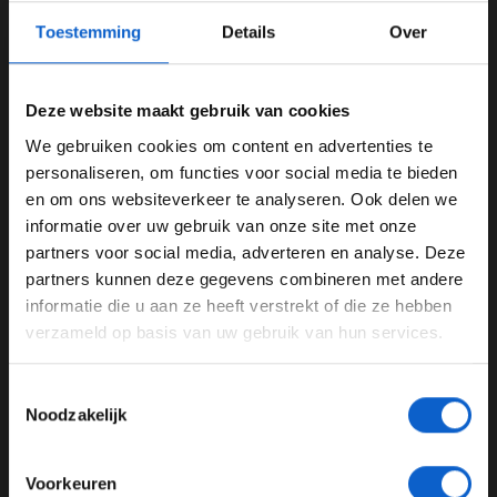
fouten, die voornamelijk aan hemzelf te verwijten
Toestemming
Details
Over
waren", aldus Ricciardo. Daarna ging het al gauw veel
beter met hem en volgens Ricciardo heeft hij daarna
een grote stap gezet. "Door dat jaar heen kreeg hij wel
Deze website maakt gebruik van cookies
een soort zelf realisatie en zette hij een stap richting
We gebruiken cookies om content en advertenties te
volwassenheid, wat normaal is, als coureur ga je daar
WELKOM BIJ GRAND PRIX RADIO
personaliseren, om functies voor social media te bieden
allemaal doorheen. Vanaf dat moment was hij een
en om ons websiteverkeer te analyseren. Ook delen we
completere coureur."
informatie over uw gebruik van onze site met onze
Ben je 24 jaar of ouder?
partners voor social media, adverteren en analyse. Deze
Pas je advertentie instellingen aan en klik hieronder om
partners kunnen deze gegevens combineren met andere
door te gaan naar de website!
informatie die u aan ze heeft verstrekt of die ze hebben
verzameld op basis van uw gebruik van hun services.
Advertentie instellingen
Toon alle alcoholische drankenadvertenties (18+)
Toestemmingsselectie
Toon alle kansspelenadvertenties (24+)
Noodzakelijk
Meer informatie?
Voorkeuren