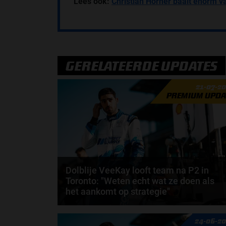
Lees ook:
Christian Horner baalt enorm v
GERELATEERDE UPDATES
21-07-2
PREMIUM UPDA
Dolblije VeeKay looft team na P2 in
Toronto: "Weten echt wat ze doen als
het aankomt op strategie"
IndyCar-coureur Rinus 'VeeKay' van Kalmthout heef
24-06-2
zijn eerste podiumfinish in drie jaar behaald. De...