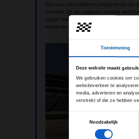
Een race vol incidenten zorgde ervoor dat 
knokken. Op een gegeven moment wist Van 
liggen. Met nog 20 ronden op de klok gokt
komen en zo het podium te mogen bestijgen
Toestemming
Pas je adv
Deze website maakt gebruik
We gebruiken cookies om cont
websiteverkeer te analyseren
media, adverteren en analys
verstrekt of die ze hebben v
Toestemmingsselectie
Noodzakelijk