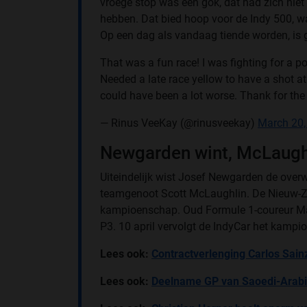
vroege stop was een gok, dat had zich niet
hebben. Dat bied hoop voor de Indy 500, 
Op een dag als vandaag tiende worden, is
That was a fun race! I was fighting for a p
Needed a late race yellow to have a shot at 
could have been a lot worse. Thank for the
— Rinus VeeKay (@rinusveekay)
March 20,
Newgarden wint, McLaughl
Uiteindelijk wist Josef Newgarden de overw
teamgenoot Scott McLaughlin. De Nieuw-Ze
kampioenschap. Oud Formule 1-coureur Ma
P3. 10 april vervolgt de IndyCar het kamp
Lees ook:
Contractverlenging Carlos Sain
Lees ook:
Deelname GP van Saoedi-Arabië