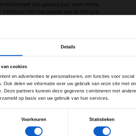
de Hoofddorper zich gestaag naar voren wist te
Kalmthout zelfs een periode aan de leiding te
e Van Kalmthout het erop dat er nog een
caution
zou
, maar die bleef uit.
WELKOM BIJ GRAND PRIX RADIO
Details
Ben je 24 jaar of ouder?
ertentie instellingen aan en klik hieronder om door te gaan naar 
 van cookies
Advertentie instellingen
ent en advertenties te personaliseren, om functies voor social
Toon alle alcoholische drankenadvertenties (18+)
. Ook delen we informatie over uw gebruik van onze site met on
e. Deze partners kunnen deze gegevens combineren met andere i
Toon alle kansspelenadvertenties (24+)
erzameld op basis van uw gebruik van hun services.
Meer informatie?
Voorkeuren
Statistieken
JONGER DAN 24
24 JAAR OF OUDER