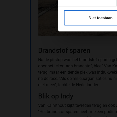
*Raadpl
Niet toestaan
Brandstof sparen
Na de pitstop was het brandstof sparen ge
door het tekort aan brandstof, bleef Van Ka
terug, maar een tiende plek was indrukwe
na de race. "Als de milieuorganisaties nu ni
niet meer", lachte de Nederlander.
Blik op Indy
Van Kalmthout kijkt tevreden terug en ook 
"Het brandstof sparen heeft me een podiu