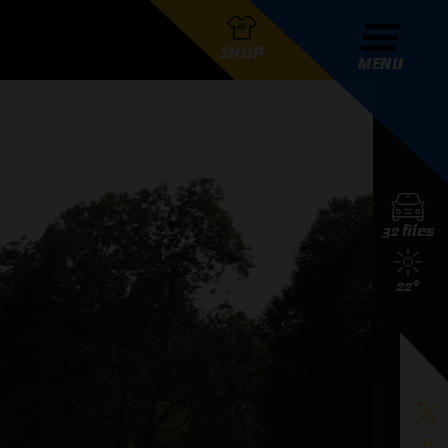
SHOP
MENU
R GRAND PRIX RADIO
32 files
DERS
22°
D PRIX RADIO TEAM
D PRIX RADIO ACTIES