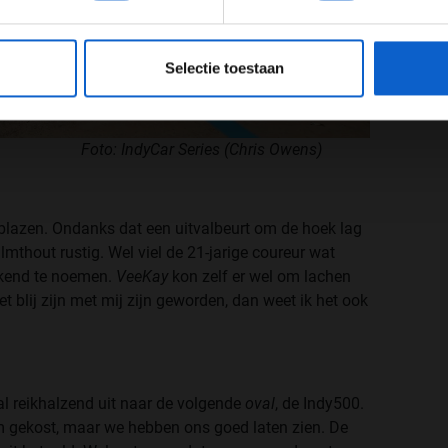
eeg ons
privacybeleid
voor meer informatie over gegevensgebruik en -bes
Selectie toestaan
Foto: IndyCar Series (Chris Owens)
blazen. Ondanks dat een uitvalbeurt om de hoek lag
lmthout rustig. Wel viel de 21-jarige coureur wat
kkend te noemen.
VeeKay
kon zelf er wel om lachen
et blij zijn met mij zijn geworden, dan weet ik het ook
al reikhalzend uit naar de volgende
oval
, de Indy500.
m gekost, maar we hebben ons goed laten zien. De