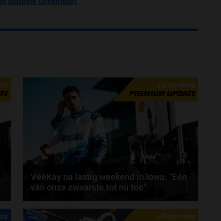
an dubbele uitvalbeurt
025
14-07-2025
TE
PREMIUM UPDATE
VeeKay na lastig weekend in Iowa: ''Eén
van onze zwaarste tot nu toe''
t
Rinus 'VeeKay' van Kalmthout kende een lastig
025
26-05-2025
weekend op de Iowa Speedway. De Nederlander