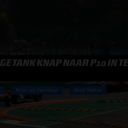
F1 TEAMS KAMPIOENSCHAP
MAX VERSTAPPEN
RACE GEMIST
EGE TANK KNAP NAAR P10 IN 
AANMELDEN NIEUWSBRIEF
Rinus van Kalmthout
Rinus VeeKay
NEEM CONTACT OP