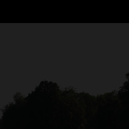
GRAND PRIX UPDATES
OVE
F1 UPDATES
FOUN
F1 KWALIFICATIES
GRAN
F1 RACES
GRAN
F1 KALENDER
F1 COUREURS KAMPIOENSCHAP