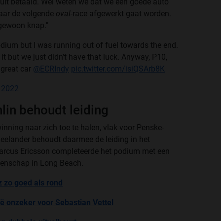
 uit betaald. Wel weten we dat we een goede auto
waar de volgende
oval-
race afgewerkt gaat worden.
 gewoon knap."
odium but I was running out of fuel towards the end.
it but we just didn’t have that luck. Anyway, P10,
 great car
@ECRIndy
pic.twitter.com/isiQSArb8K
 2022
in behoudt leiding
inning naar zich toe te halen, vlak voor Penske-
elander behoudt daarmee de leiding in het
rcus Ericsson completeerde het podium met een
ioenschap in Long Beach.
z zo goed als rond
 onzeker voor Sebastian Vettel