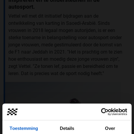
autosport.
Vettel wil met dit initiatief bijdragen aan de
ontwikkeling van karting in Saoedi-Arabië. Sinds
vrouwen in 2018 legaal mogen autorijden, is er een
sterke toename in belangstelling voor autosport onder
jonge vrouwen, mede gestimuleerd door de komst van
de F1 naar Jeddah in 2021. ''Het is prachtig om te zien
hoe enthousiast en moedig deze jonge vrouwen zijn'',
zegt Vettel. ''Ze tonen lef, passie en bereidheid om te
leren. Dat is precies wat de sport nodig heeft.''
Toestemming
Details
Over