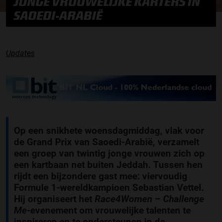
JONGE VROUWELIJKE KARTERS IN
SAOEDI-ARABIË
Updates
Op een snikhete woensdagmiddag, vlak voor
de Grand Prix van Saoedi-Arabië, verzamelt
een groep van twintig jonge vrouwen zich op
een kartbaan net buiten Jeddah. Tussen hen
rijdt een bijzondere gast mee: viervoudig
Formule 1-wereldkampioen Sebastian Vettel.
Hij organiseert het
Race4Women – Challenge
Me
-evenement om vrouwelijke talenten te
inspireren en te ondersteunen in de