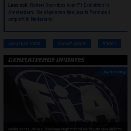
Lees ook:
Robert Doornbos over F1 Exhibition in
Amsterdam: "De afgelopen tien jaar is Formule 1
ontploft in Nederland"
Sebastian Vettel
Saoedi Arabië
Karten
GERELATEERDE UPDATES
24-12-2025
Nederlandse Claire Dubbelman stopt met rol als deputy race director