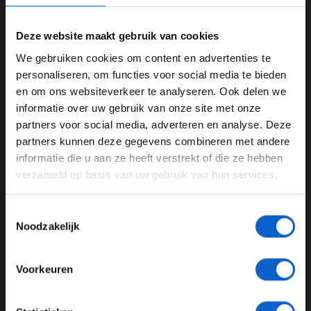
Deze website maakt gebruik van cookies
We gebruiken cookies om content en advertenties te
WELKOM BIJ GRAND PRIX RADIO
personaliseren, om functies voor social media te bieden
Foto: thetrackjeddah.com
en om ons websiteverkeer te analyseren. Ook delen we
Springplank naar succes
informatie over uw gebruik van onze site met onze
Ben je 24 jaar of ouder?
partners voor social media, adverteren en analyse. Deze
Gedurende twee dagen kregen de deelneemsters
Pas je advertentie instellingen aan en klik hieronder om
partners kunnen deze gegevens combineren met andere
theorie- en fitnesslessen, en uiteraard veel tijd op de
door te gaan naar de website!
informatie die u aan ze heeft verstrekt of die ze hebben
baan. Het hoogtepunt was een spannende finalerace,
verzameld op basis van uw gebruik van hun services.
Advertentie instellingen
gewonnen door de 18-jarige Lina Hammadeh. Haar
overwinning leverde haar niet alleen een podiumplek
Toon alle alcoholische drankenadvertenties (18+)
Toestemmingsselectie
op, maar ook een rit in een Ferrari Challenge-wagen en
Toon alle kansspelenadvertenties (24+)
Noodzakelijk
toegang tot de F1 Paddock. Ook prominente gasten
Meer informatie?
zoals F1 ACADEMY-coureurs en Alpine-teambaas Oliver
Oakes kwamen kijken. ''Dit soort evenementen zijn
Voorkeuren
cruciaal'', zegt voormalig motorracer Dania Akeel. ''Ze
geven legitimiteit aan hun dromen. Dankzij Vettel
JONGER DAN 24