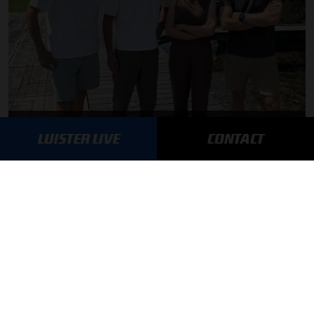
F1 aan Tafel: Max Verstappen geeft advies
LUISTER LIVE
CONTACT
MEER UPDATES
BLIJF OP DE HOOGTE!
SCHRIJF JE IN VOOR ONZE NIEUWSBRIEF