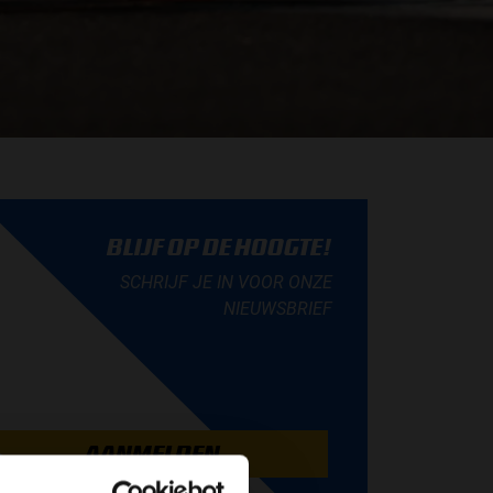
BLIJF OP DE HOOGTE!
SCHRIJF JE IN VOOR ONZE
NIEUWSBRIEF
AANMELDEN