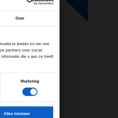
Over
de website!
 media te bieden en om ons
ze partners voor social
nformatie die u aan ze heeft
Marketing
cherming.
Alles toestaan