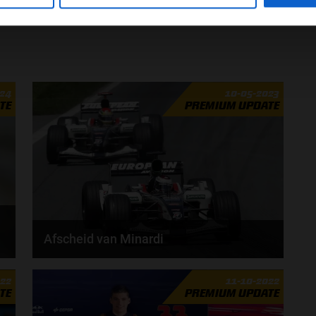
24
10-05-2023
TE
PREMIUM UPDATE
Afscheid van Minardi
De verkoop van het Formule 1-team Minardi aan Red
022
11-10-2022
Bull in 2005 was een belangrijk moment in de...
TE
PREMIUM UPDATE
door
Gijs Leuvenink