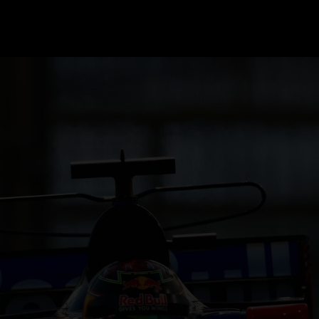
GRAND PRIX UPDATES
OVE
F1 UPDATES
FOUN
F1 KWALIFICATIES
GRAN
F1 RACES
GRAN
F1 KALENDER
F1 COUREURS KAMPIOENSCHAP