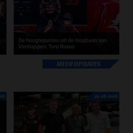
De hoogtepunten uit de loopbaan van
Verstappen: Toro Rosso
Hoe afgelopen weekend Max Verstappen de tweede
MEER UPDATES
wereldtitel behaalde, is magistraal. Het is niet het...
door
Gijs Leuvenink
26
05-08-2026