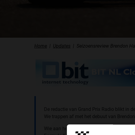
Home
Updates
Seizoensreview Brendon Hart
De redactie van Grand Prix Radio blikt in 
We trappen af met het debuut van Brendon 
Wie aan het begin van 2017 over Brendon Ha