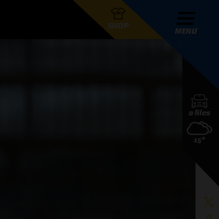
SHOP
MENU
R GRAND PRIX RADIO
0 files
DERS
15°
D PRIX RADIO TEAM
D PRIX RADIO ACTIES