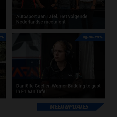
Autosport aan Tafel: Het volgende
Nederlandse racetalent
Hoe klim je naar te top in de racewereld? Wat is er
26
03-08-2026
nodig om alles uit je carrière te halen? En hoe...
door
de redactie van Grand Prix Radio
Daniëlle Geel en Werner Budding te gast
in F1 aan Tafel
Daniëlle Geel, Werner Budding en Ronald Molendijk
MEER UPDATES
schuiven aan in de nieuwe F1 aan Tafel. Maandag...