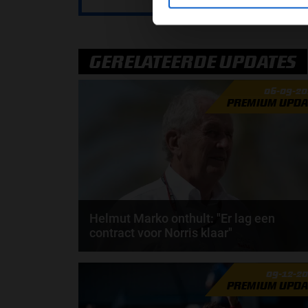
GERELATEERDE UPDATES
06-09-20
PREMIUM UPDA
Helmut Marko onthult: "Er lag een
contract voor Norris klaar"
Lando Norris heeft in de Formule 1 alleen gereden
09-12-2
voor McLaren - waarbij hij in 2019 ook zijn debuut...
PREMIUM UPDA
door
Nick Steenhuis