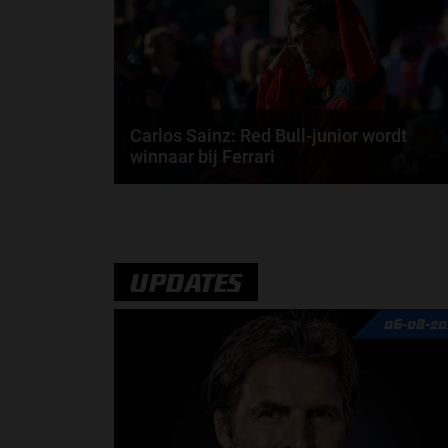
Carlos Sainz: Red Bull-junior wordt
winnaar bij Ferrari
2022 is het meest uitdagende seizoen tot nu toe
gebleken voor Carlos Sainz met titelkandidaat...
door
Frederique van Grinsven
UPDATES
06-08-20