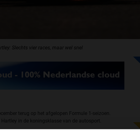
ley: Slechts vier races, maar wel snel
december terug op het afgelopen Formule 1-seizoen.
Hartley in de koningsklasse van de autosport.
rtley had gezegd dat hij het jaar zou eindigen als