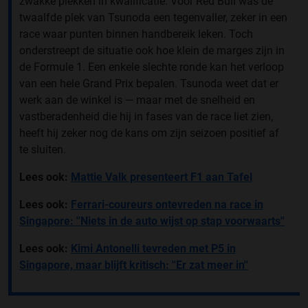
zwakke plekken in kwalificatie. Voor Red Bull was de
twaalfde plek van Tsunoda een tegenvaller, zeker in een
race waar punten binnen handbereik leken. Toch
onderstreept de situatie ook hoe klein de marges zijn in
de Formule 1. Een enkele slechte ronde kan het verloop
van een hele Grand Prix bepalen. Tsunoda weet dat er
werk aan de winkel is — maar met de snelheid en
vastberadenheid die hij in fases van de race liet zien,
heeft hij zeker nog de kans om zijn seizoen positief af
te sluiten.
Lees ook:
Mattie Valk presenteert F1 aan Tafel
Lees ook:
Ferrari-coureurs ontevreden na race in
Singapore: ''Niets in de auto wijst op stap voorwaarts''
Lees ook:
Kimi Antonelli tevreden met P5 in
Singapore, maar blijft kritisch: ''Er zat meer in''