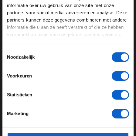
informatie over uw gebruik van onze site met onze
Ben je 24 jaar of ouder?
partners voor social media, adverteren en analyse. Deze
Pas je advertentie instellingen aan en klik hieronder om
partners kunnen deze gegevens combineren met andere
door te gaan naar de website!
informatie die u aan ze heeft verstrekt of die ze hebben
verzameld op basis van uw gebruik van hun services.
Dit bericht op Instagram bekijken
Advertentie instellingen
Toon alle alcoholische drankenadvertenties (18+)
Toestemmingsselectie
Toon alle kansspelenadvertenties (24+)
Noodzakelijk
Meer informatie?
Voorkeuren
JONGER DAN 24
Statistieken
24 JAAR OF OUDER
Marketing
Een bericht gedeeld door Oracle Red Bull Racing (@redbullracing)
*Raadpleeg ons
privacybeleid
voor meer informatie over
gegevensgebruik en -bescherming.
Snelheid hoopgevend