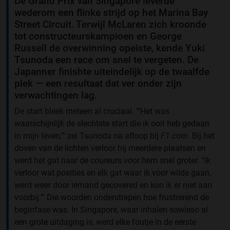
De Grand Prix van Singapore leverde
wederom een flinke strijd op het Marina Bay
Street Circuit. Terwijl McLaren zich kroonde
tot constructeurskampioen en George
Russell de overwinning opeiste, kende Yuki
Tsunoda een race om snel te vergeten. De
Japanner finishte uiteindelijk op de twaalfde
plek — een resultaat dat ver onder zijn
verwachtingen lag.
De start bleek meteen al cruciaal. “‘Het was
waarschijnlijk de slechtste start die ik ooit heb gedaan
in mijn leven,’” zei Tsunoda na afloop bij
F1.com
. Bij het
doven van de lichten verloor hij meerdere plaatsen en
werd het gat naar de coureurs voor hem snel groter. “Ik
verloor wat posities en elk gat waar ik voor wilde gaan,
werd weer door iemand gecovered en kon ik er niet aan
voorbij.’” Die woorden onderstrepen hoe frustrerend de
beginfase was. In Singapore, waar inhalen sowieso al
een grote uitdaging is, werd elke foutje in de eerste