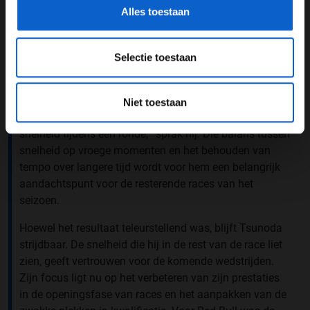
Alles toestaan
Wat wel hoopvol was, volgens Tsunoda, waren de
longruns
en de consistentie op langere afstanden. Hij
gaf aan dat de auto zich in dat opzicht verbeterd had,
Selectie toestaan
maar hij erkende ook dat één snelle ronde nu zijn
zwakke punt is geworden. “Ik moet de reden vinden
waarom ik zo slecht was. De
longruns
zijn inmiddels
Niet toestaan
heel erg goed, maar nu heb ik meer moeite met de
snelheid tijdens één ronde,’” sprak hij. Die balans tussen
snelheid op vroege momenten en het behouden van
tempo over langere tijd wordt voor hem een belangrijk
aandachtspunt voor de resterende races van het
seizoen.
Hoewel het resultaat teleurstellend was, blijft Tsunoda
strijdbaar. De snelheid die hij in de rest van de race liet
zien, geeft vertrouwen voor de komende wedstrijden.
Zijn focus ligt nu op het verbeteren van zijn prestaties
in de openingsfase van races en het aanpakken van de