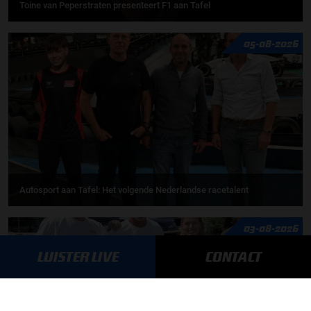
Toine van Peperstraten presenteert F1 aan Tafel
05-08-2026
Autosport aan Tafel: Het volgende Nederlandse racetalent
03-08-2026
LUISTER LIVE
CONTACT