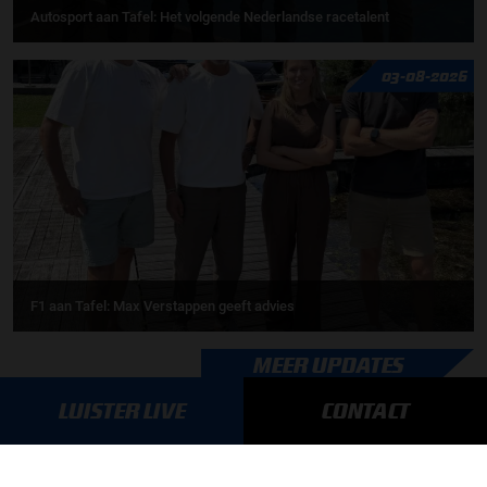
Autosport aan Tafel: Het volgende Nederlandse racetalent
03-08-2026
F1 aan Tafel: Max Verstappen geeft advies
MEER UPDATES
LUISTER LIVE
CONTACT
BLIJF OP DE HOOGTE!