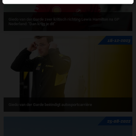
Giedo van der Garde zeer kritisch richting Lewis Hamilton na GP
Nederland: "Dan krijg je dit"
16-12-2023
Giedo van der Garde beëindigt autosportcarrière
25-08-2022