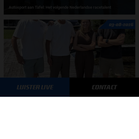
Autosport aan Tafel: Het volgende Nederlandse racetalent
03-08-2026
LUISTER LIVE
CONTACT
F1 aan Tafel: Max Verstappen geeft advies
MEER UPDATES
BLIJF OP DE HOOGTE!