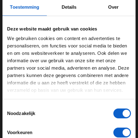
Toestemming
Details
Over
Deze website maakt gebruik van cookies
We gebruiken cookies om content en advertenties te
WELKOM BIJ GRAND PRIX RADIO
personaliseren, om functies voor social media te bieden
en om ons websiteverkeer te analyseren. Ook delen we
Foto: Mercedes AMG F1 (LAT Images)
informatie over uw gebruik van onze site met onze
Ben je 24 jaar of ouder?
Nadat de Brit zijn auto uitkwam na afloop van de Grand
partners voor social media, adverteren en analyse. Deze
Pas je advertentie instellingen aan en klik hieronder om
Prix van Frankrijk, voerde hij ietwat een show op, wat
partners kunnen deze gegevens combineren met andere
door te gaan naar de website!
Verschuur direct is opgevallen. Volgens hem lijkt
informatie die u aan ze heeft verstrekt of die ze hebben
Hamilton er overduidelijk meer last van te hebben dan
verzameld op basis van uw gebruik van hun services.
Advertentie instellingen
de gemiddelde coureur: "Die jongenns hebben zo'n
Toon alle alcoholische drankenadvertenties (18+)
conditie", zo begint hij. "Hamilton roept graag iets
Toestemmingsselectie
Toon alle kansspelenadvertenties (24+)
dramatisch."
Noodzakelijk
Meer informatie?
Geen overbodige luxe
Voorkeuren
Olav Mol, Formule 1-commentator bij
Grand Prix Radio,