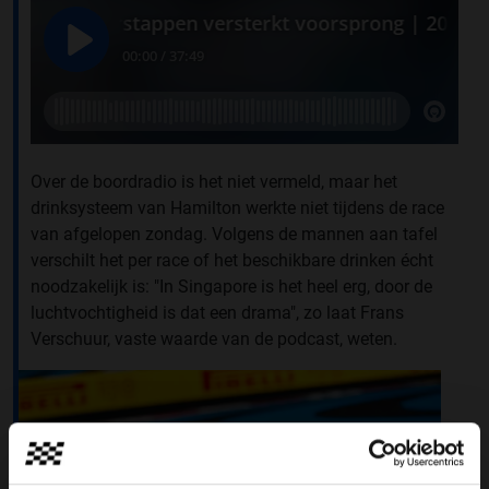
Over de boordradio is het niet vermeld, maar het
drinksysteem van Hamilton werkte niet tijdens de race
van afgelopen zondag. Volgens de mannen aan tafel
verschilt het per race of het beschikbare drinken écht
noodzakelijk is: "In Singapore is het heel erg, door de
luchtvochtigheid is dat een drama", zo laat Frans
Verschuur, vaste waarde van de podcast, weten.