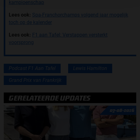
kampioenschap
Lees ook:
Spa-Franchorchamps volgend jaar mogelijk
toch op de kalender
Lees ook:
F1 aan Tafel: Verstappen versterkt
voorsprong
Podcast F1 Aan Tafel
Lewis Hamilton
Grand Prix van Frankrijk
GERELATEERDE UPDATES
07-08-2026