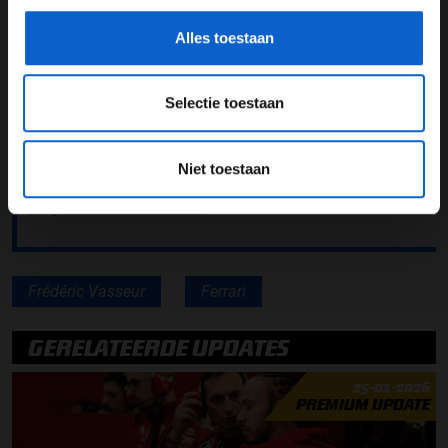
alsmaar groter en groter", besluit Vasseur.
Alles toestaan
Lees ook:
Fotograaf Edwin Smulders te gast in F1 aan
Tafel
Selectie toestaan
Lees ook:
Dubbele DNF voor VCARB: Het is een
gemiste kans
Niet toestaan
Lees ook:
Charles Leclerc na P4 in China: We waren
langzamer dan verwacht
Frédéric Vasseur
Ferrari
GERELATEERDE UPDATES
25-01-2026
PREMIUM UPDATE