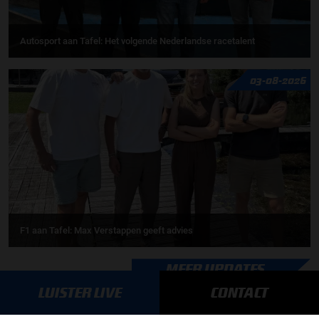
Autosport aan Tafel: Het volgende Nederlandse racetalent
03-08-2026
F1 aan Tafel: Max Verstappen geeft advies
MEER UPDATES
LUISTER LIVE
CONTACT