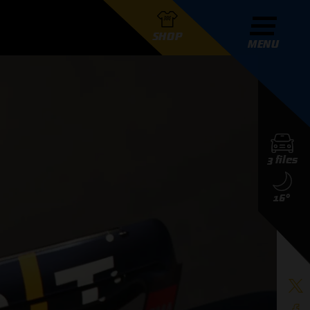
SHOP
MENU
R GRAND PRIX RADIO
3 files
DERS
16°
D PRIX RADIO TEAM
D PRIX RADIO ACTIES