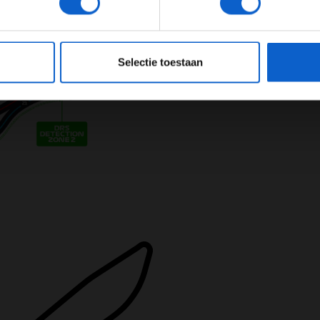
JONGER DAN 24
24 JAAR OF OUDER
eeg ons
privacybeleid
voor meer informatie over gegevensgebruik en -bes
Selectie toestaan