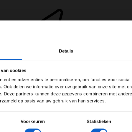
WELKOM BIJ GRAND PRIX RADIO
Details
Ben je 24 jaar of ouder?
ertentie instellingen aan en klik hieronder om door te gaan naar 
 van cookies
Advertentie instellingen
ent en advertenties te personaliseren, om functies voor social
Toon alle alcoholische drankenadvertenties (18+)
. Ook delen we informatie over uw gebruik van onze site met on
e. Deze partners kunnen deze gegevens combineren met andere i
Toon alle kansspelenadvertenties (24+)
erzameld op basis van uw gebruik van hun services.
Het Jeddah Corniche Street Circuit
Meer informatie?
Voorkeuren
Statistieken