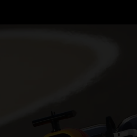
GRAND PRIX UPDATES
OVE
F1 UPDATES
FOUN
F1 KWALIFICATIES
GRAN
F1 RACES
GRAN
F1 KALENDER
F1 COUREURS KAMPIOENSCHAP