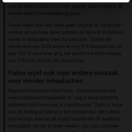
van de beste ovalrace van het seizoen naar mogelijk de
minste aantal inhaalacties gegaan."
Power heeft daar ook zeker geen ongelijk in. Vorig jaar
werden er ook twee races gereden op de
oval
in Iowa en
waren er beduidend meer inhaalacties. Tijdens de
eerste race van 2023 waren er nog 319 inhaalacties, dit
jaar 100. In race twee ging het aantal ook flink omlaag:
van 379 naar slechts 95 inhaalacties.
Palou wijst ook naar andere oorzaak
voor minder inhaalacties
Regerend kampioen Alex Palou - die momenteel ook
weer kampioenschapsleider is - zag in Iowa hetzelfde
probleem als Power ook al constateerde. "Zelfs al lag je
aan de leiding of reed je in het middenveld: het pakket
van banden,
aero
en de motor maakte het dit weekend
onmogelijk om het te laten werken. Dat was voorheen