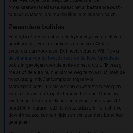
meer vermogen. Dat helpt de coureurs in de
Amerikaanse raceklasse, naast het al bestaande
push-
to-pass
systeem, om makkelijker in te kunnen halen.
Zwaardere bolides
Echter, heeft de komst van de hybridesysteem ook een
groot nadeel, want de bolides zijn nu zo'n 48 kilo
zwaarder dan voorheen. Dat heeft volgens Will Power,
de winnaar van de tweede race op de Iowa Speedway
,
ook zijn gevolgen voor de actie op het circuit. "Ik vraag
me af of de auto nu niet simpelweg te zwaar is", stelt de
tweevoudig IndyCar-kampioen tegenover
Motorsport.com
. "En als we dan
downforce
toevoegen,
komt er te veel druk op de banden te staan. Dat is nu
een beetje de situatie. Ik heb het gevoel dat als we 200
pond [90 kilogram, red.] lichter zouden zijn, je met meer
downforce zou kunnen rijden en een zachtere band kan
gebruiken."