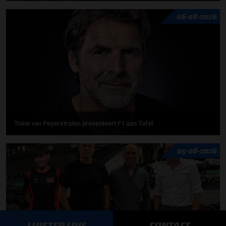
06-08-2026
Toine van Peperstraten presenteert F1 aan Tafel
05-08-2026
LUISTER LIVE
CONTACT