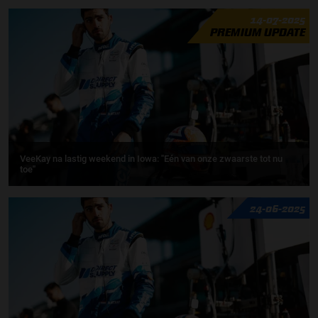
14-07-2025
PREMIUM UPDATE
VeeKay na lastig weekend in Iowa: ''Eén van onze zwaarste tot nu
toe''
24-06-2025