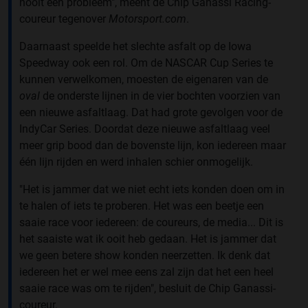
nooit een probleem", meent de Chip Ganassi Racing-
coureur tegenover
Motorsport.com
.
Daarnaast speelde het slechte asfalt op de Iowa
Speedway ook een rol. Om de NASCAR Cup Series te
kunnen verwelkomen, moesten de eigenaren van de
oval
de onderste lijnen in de vier bochten voorzien van
een nieuwe asfaltlaag. Dat had grote gevolgen voor de
IndyCar Series. Doordat deze nieuwe asfaltlaag veel
meer grip bood dan de bovenste lijn, kon iedereen maar
één lijn rijden en werd inhalen schier onmogelijk.
"Het is jammer dat we niet echt iets konden doen om in
te halen of iets te proberen. Het was een beetje een
saaie race voor iedereen: de coureurs, de media... Dit is
het saaiste wat ik ooit heb gedaan. Het is jammer dat
we geen betere show konden neerzetten. Ik denk dat
iedereen het er wel mee eens zal zijn dat het een heel
saaie race was om te rijden", besluit de Chip Ganassi-
coureur.