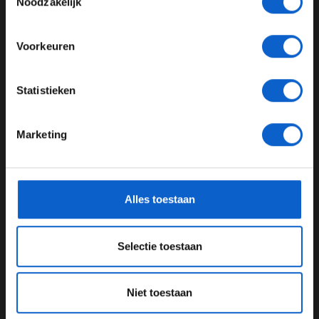
Noodzakelijk
Power.
Meer informatie?
Voorkeuren
JONGER DAN 24
Statistieken
24 JAAR OF OUDER
Marketing
*Raadpleeg ons
privacybeleid
voor meer informatie over
gegevensgebruik en -bescherming.
Alles toestaan
Foto: Motorsport Images
Selectie toestaan
De Penske-rijder, die momenteel tweede staat in het
kampioenschap, roept de regelgevers van de IndyCar
Niet toestaan
Series dan ook op om wat te doen aan het gewicht. "We
moeten absoluut iets doen voor volgend jaar. We zijn