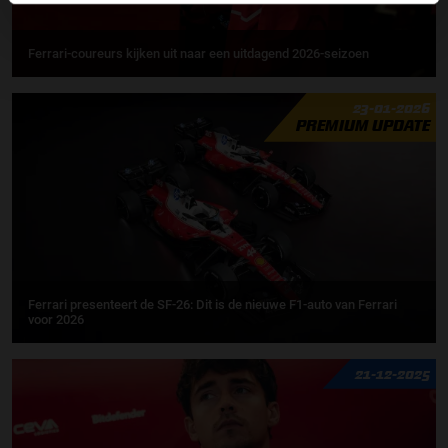
Ferrari-coureurs kijken uit naar een uitdagend 2026-seizoen
23-01-2026
PREMIUM UPDATE
Ferrari presenteert de SF-26: Dit is de nieuwe F1-auto van Ferrari
voor 2026
21-12-2025