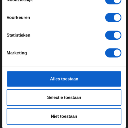
Arabië, Verstappen ruim snelste
Meer informatie?
Lees ook:
Wolff: Als Hamilton wil gaan hou ik hem
Voorkeuren
niet tegen
JONGER DAN 24
Statistieken
24 JAAR OF OUDER
Grand Prix van Saoedi Arabie
Charles Leclerc
Marketing
Kwalificatie Formule 1
*Raadpleeg ons
privacybeleid
voor meer informatie over
gegevensgebruik en -bescherming.
GERELATEERDE UPDATES
Alles toestaan
25-01-2026
PREMIUM UPDATE
Selectie toestaan
Niet toestaan