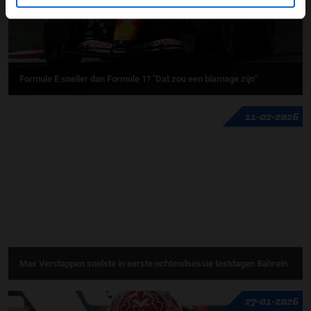
Formule E sneller dan Formule 1? "Dat zou een blamage zijn"
11-02-2026
Max Verstappen snelste in eerste ochtendsessie testdagen Bahrein
27-01-2026