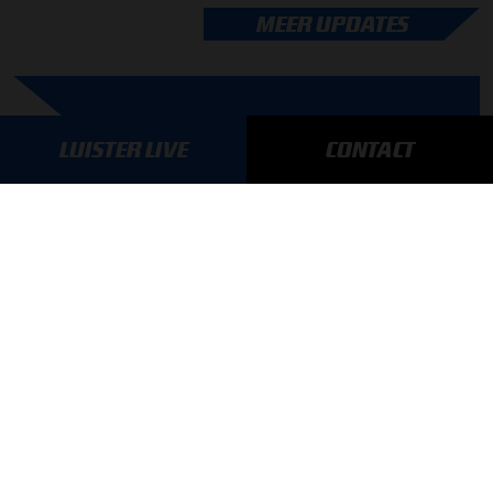
MEER UPDATES
BLIJF OP DE HOOGTE!
LUISTER LIVE
CONTACT
SCHRIJF JE IN VOOR ONZE NIEUWSBRIEF
AANMELDEN