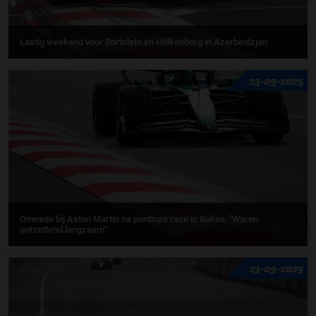
Lastig weekend voor Bortoleto en Hülkenberg in Azerbeidzjan
23-09-2025
Onvrede bij Aston Martin na puntloze race in Bakoe: ''Waren
ontzettend langzaam''
23-09-2025