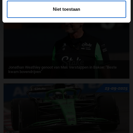
24-09-2025
Niet toestaan
Jonathan Weathley genoot van Max Verstappen in Bakoe: "Beste
kwam bovendrijven"
23-09-2025