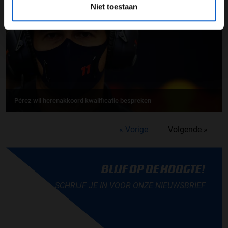
Niet toestaan
Pérez wil herenakkoord kwalificatie bespreken
« Vorige
Volgende »
BLIJF OP DE HOOGTE!
SCHRIJF JE IN VOOR ONZE NIEUWSBRIEF