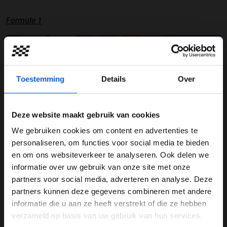
Formule 1
19-03-2022
Toestemming
Details
Over
Deze website maakt gebruik van cookies
We gebruiken cookies om content en advertenties te
WELKOM BIJ GRAND PRIX RADIO
personaliseren, om functies voor social media te bieden
Carlos Sainz: Ik zit er te ver vanaf
en om ons websiteverkeer te analyseren. Ook delen we
informatie over uw gebruik van onze site met onze
Ben je 24 jaar of ouder?
19-03-2022
partners voor social media, adverteren en analyse. Deze
Pas je advertentie instellingen aan en klik hieronder om
partners kunnen deze gegevens combineren met andere
door te gaan naar de website!
informatie die u aan ze heeft verstrekt of die ze hebben
verzameld op basis van uw gebruik van hun services.
Advertentie instellingen