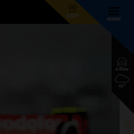
SHOP
MENU
R GRAND PRIX RADIO
6 files
DERS
25°
D PRIX RADIO TEAM
D PRIX RADIO ACTIES