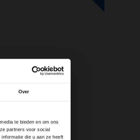
Over
de website!
 media te bieden en om ons
ze partners voor social
nformatie die u aan ze heeft