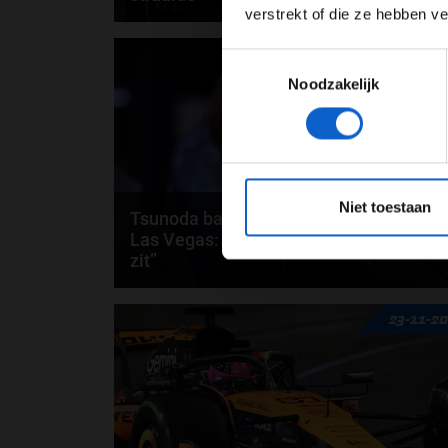
verstrekt of die ze hebben v
Max Verstappen heeft de Grand Prix van Las Vegas
24-11-2
Toestemmingsselectie
weten te winnen. Red Bull Racing-adviseur Helmut..
Noodzakelijk
door
Jarlo van der Vloed
*Raadpl
Niet toestaan
Tsunoda baalt na teleurstellende race i
Las Vegas: “Het voelt alsof alles tegen
zit”
Yuki Tsunoda kende opnieuw een frustrerend
23-11-2
weekend tijdens de Grand Prix van Las Vegas. De
Japanner...
door
Sophie Boelhouwers