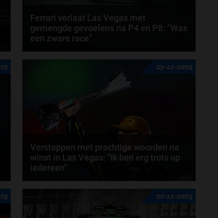
Ferrari verlaat Las Vegas met
gemengde gevoelens na P4 en P8: ''Was
een zware race''
n
Het team van Ferrari verlaat het neonverlichte
025
23-11-2025
stratencircuit van Las Vegas met gemengde
gevoelens...
door
Amber Buwalda
Verstappen met prachtige woorden na
winst in Las Vegas: "Ik ben erg trots op
iedereen"
Max Verstappen heeft zojuist de Grand Prix van Las
025
22-11-2025
Vegas gewonnen. Daarmee komt de Nederlander
op...