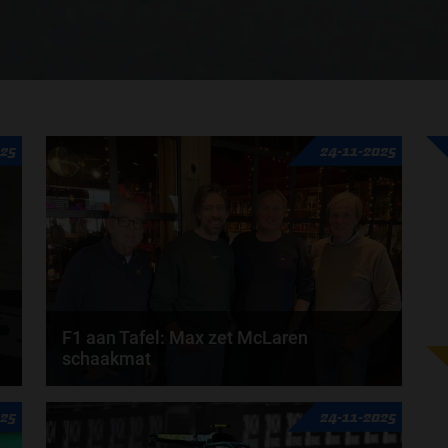
025
24-11-2025
F1 aan Tafel: Max zet McLaren
schaakmat
Heeft McLaren gegokt en verloren? De jackpot was
025
24-11-2025
voor Max Verstappen, en steelt Max daarmee het...