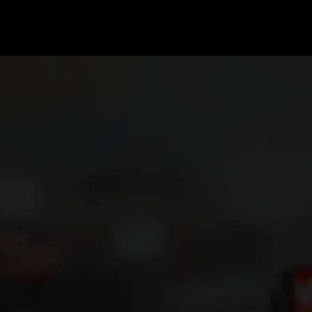
GRAND PRIX UPDATES
OVE
F1 UPDATES
FOUN
F1 KWALIFICATIES
GRAN
F1 RACES
GRAN
F1 KALENDER
F1 COUREURS KAMPIOENSCHAP