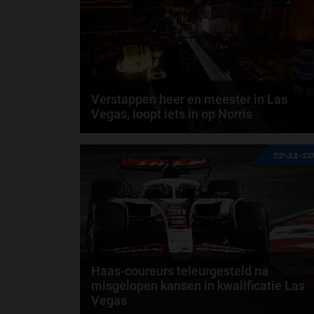
door
Jarlo van der Vloed
Verstappen heer en meester in Las
Vegas, loopt iets in op Norris
06:25 De vlag is gevallen en Verstappen wint de
22-11-2
Grand Prix van Las Vegas! 06:22 Verstappen krijgt..
door
Zus Veldkamp
Haas-coureurs teleurgesteld na
misgelopen kansen in kwalificatie Las
Vegas