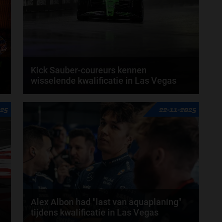
door
Jarlo van der Vloed
Kick Sauber-coureurs kennen
wisselende kwalificatie in Las Vegas
In een chaotische en door regen geteisterde
025
22-11-2025
.
kwalificatie in Las Vegas wist Nico Hülkenberg het...
door
Amber Buwalda
Alex Albon had "last van aquaplaning"
tijdens kwalificatie in Las Vegas