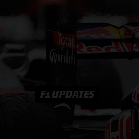
PODCASTS
HOE TE BELUISTEREN?
PODCAST PRESENTATOREN
PODCAST F1 AAN TAFEL
PODCAST AUTOSPORT AAN TAFEL
F1 UPDATES