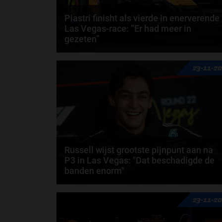
Piastri finisht als vierde in enerverende
Las Vegas-race: “Er had meer in
gezeten”
Oscar Piastri kende een wisselvallige Grand Prix va
23-11-2
Las Vegas, waarin hij na een chaotische...
door
Sophie Boelhouwers
Russell wijst grootste pijnpunt aan na
P3 in Las Vegas: "Dat beschadigde de
banden enorm"
George Russell eindigde de Grand Prix van Las
23-11-2
Vegas op de derde plaats. De Brit reed een sterke...