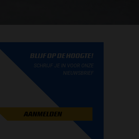
BLIJF OP DE HOOGTE!
SCHRIJF JE IN VOOR ONZE
NIEUWSBRIEF
AANMELDEN