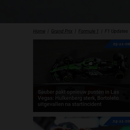
Home
Grand Prix
Formule 1
F1 Updates
25-11-2
Sauber pakt opnieuw punten in Las
Vegas: Hulkenberg sterk, Bortoleto
uitgevallen na startincident
In een veelbewogen Las Vegas Grand Prix heeft
24-11-2
Stake F1 Team KICK Sauber zijn sterke vorm
doorgezet...