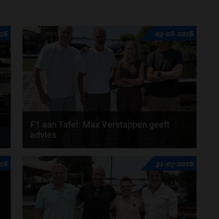
door
Sophie Boelhouwers
26
03-08-2026
F1 aan Tafel: Max Verstappen geeft
advies
Max Verstappen adviseert Red Bull. Gaat George
26
31-07-2026
Russell weg bij Mercedes? En moet de budgetcap...
door
de redactie van Grand Prix Radio