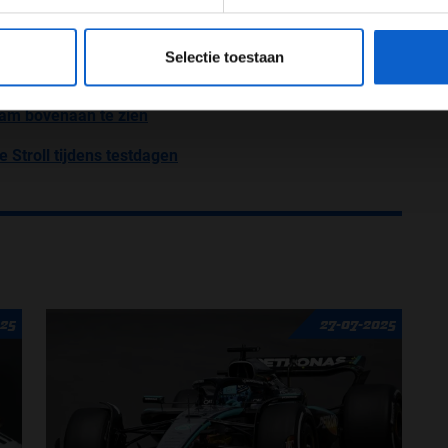
g zo’n lastige dag was. Het zal interessant
eeg ons
privacybeleid
voor meer informatie over gegevensgebruik en -bes
om de prestaties vandaag minder waren.”
Selectie toestaan
a testdagen
am bovenaan te zien
 Stroll tijdens testdagen
025
27-07-2025