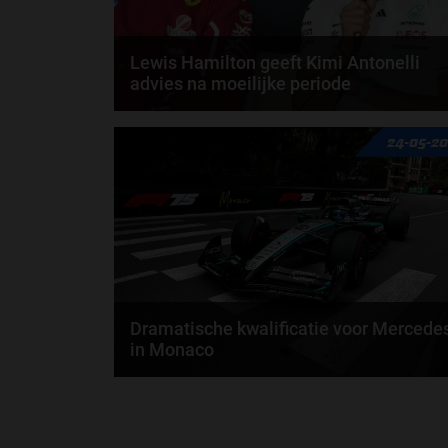
Lewis Hamilton geeft Kimi Antonelli
advies na moeilijke periode
Kimi Antonelli kent een moeilijke fase bij Mercedes. 
24-05-2
de laatste zeven races scoorde de Italiaan...
door
Cas van de Veerdonk
Dramatische kwalificatie voor Mercede
in Monaco
De kwalificatie in Monaco zit erop. Voor het team
van Mercedes was het een rampzalige sessie. Kimi..