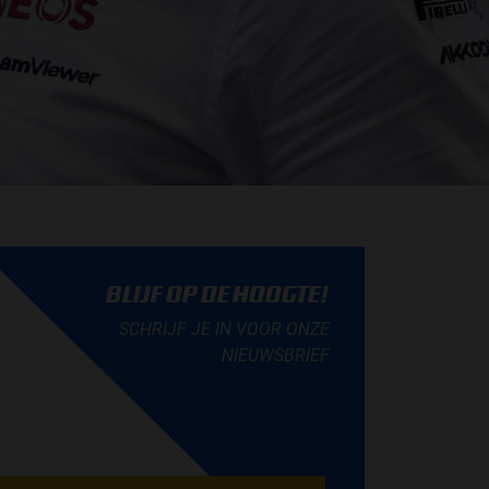
BLIJF OP DE HOOGTE!
SCHRIJF JE IN VOOR ONZE
NIEUWSBRIEF