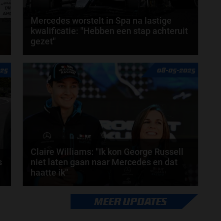
Mercedes worstelt in Spa na lastige
kwalificatie: ''Hebben een stap achteruit
gezet''
In
Het raceweekend in Spa verloopt tot nog toe niet
025
08-05-2025
zoals gewenst voor het team van Mercedes.
George...
door
Amber Buwalda
Claire Williams: ''Ik kon George Russell
s
niet laten gaan naar Mercedes en dat
haatte ik''
Voormalig Deputy Team Principal van Williams,
MEER UPDATES
.
Claire Williams, heeft recent in de F1-podcast
Beyond...