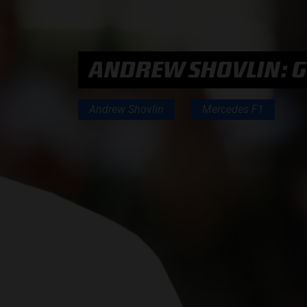
PODCASTS
ANDREW SHOVLIN: G
HOE TE BELUISTEREN?
Andrew Shovlin
Mercedes F1
PODCAST PRESENTATOREN
PODCAST F1 AAN TAFEL
PODCAST AUTOSPORT AAN TAFEL