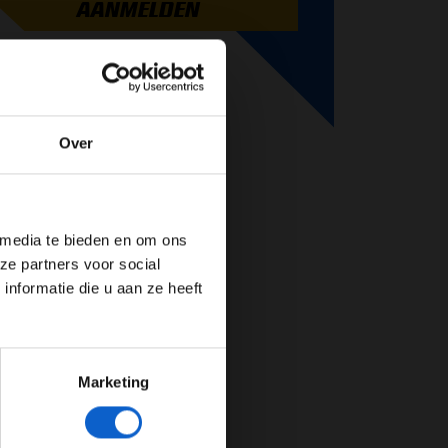
AANMELDEN
Over
de website!
 media te bieden en om ons
ze partners voor social
nformatie die u aan ze heeft
Marketing