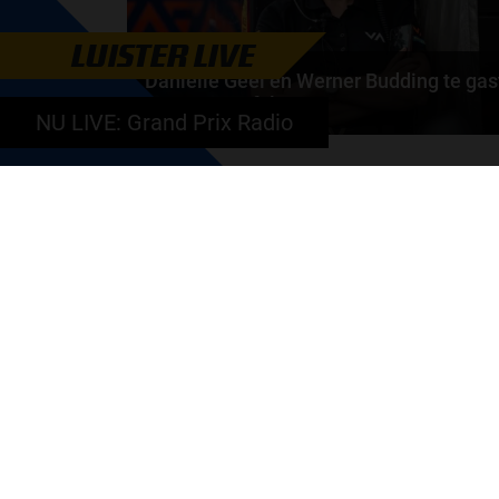
LUISTER LIVE
Daniëlle Geel en Werner Budding te gas
in F1 aan Tafel
NU LIVE: Grand Prix Radio
Daniëlle Geel, Werner Budding en Ronald Molendijk
schuiven aan in de nieuwe F1 aan Tafel. Maandag..
door
de redactie van Grand Prix Radio
GA SNEL NAAR…
Max Verstappen nieuws
Grand Prix Kwalificaties
Grand Prix Races