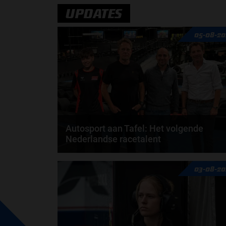
door
Cas van de Veerdonk
UPDATES
05-08-20
Autosport aan Tafel: Het volgende
Nederlandse racetalent
Hoe klim je naar te top in de racewereld? Wat is er
03-08-20
nodig om alles uit je carrière te halen? En hoe...
door
de redactie van Grand Prix Radio