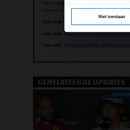
“We moeten onderzoeken waarom het vandaa
*Raadpl
worden of we erachter kunnen komen waar
Niet toestaan
Lees ook:
Max Verstappen zeer positief n
Lees ook:
Guanyu Zhou: Leuk om mijn na
Lees ook:
Felipe Drugovich vervangt Lance
GERELATEERDE UPDATES
30-07-2