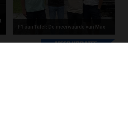
t
F1 aan Tafel: De meerwaarde van Max
Geen enkele sensor kan wat Max Verstappen voelt,
MEER UPDATES
.
Formule 1-CEO Stefano Domenicali zorgt voor...
door
de redactie van Grand Prix Radio
ONLINE RADIO LUISTEREN
Luisteren naar Grand Prix Radio
Ov
Luisteren naar Grand Prix Classics
Fo
Luisteren naar Grand Prix Dance
Ac