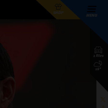
SHOP
MENU
R GRAND PRIX RADIO
1 files
DERS
16°
D PRIX RADIO TEAM
D PRIX RADIO ACTIES