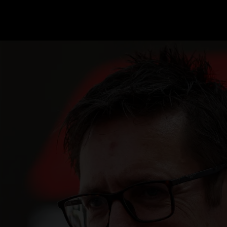
GRAND PRIX UPDATES
OVE
F1 UPDATES
FOUN
F1 KWALIFICATIES
GRAN
F1 RACES
GRAN
F1 KALENDER
F1 COUREURS KAMPIOENSCHAP