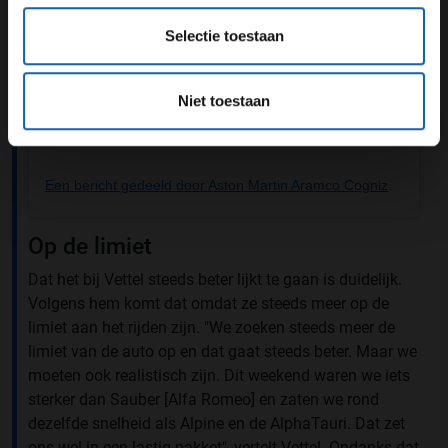
Selectie toestaan
Niet toestaan
Een bericht gedeeld door Aston Martin Aramco Cognizant (@astonmartinf1)
Op de limiet
Dat het bij Vettel steeds beter lijkt te gaan is duidelijk.
Volgens hem komt dat omdat ze steeds meer op de
limiet aan het rijden zijn. "We zoeken steeds meer de
limiet van de auto op en dat gaat steeds beter. Maar we
moeten ook realistisch zijn. Dit weekend waren we iets
sterker dan Sauber [Alfa Romeo] en zaten we rond
dezelfde snelheid als Alpine en de AlphaTauri. Dat zet
ons wel in een lastig pakket", vertelt Vettel. Ondanks dat