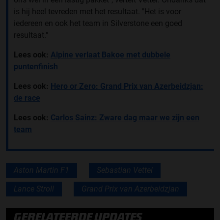
is hij heel tevreden met het resultaat. "Het is voor
iedereen en ook het team in Silverstone een goed
resultaat."
Lees ook:
Alpine verlaat Bakoe met dubbele
puntenfinish
Lees ook:
Hero or Zero: Grand Prix van Azerbeidzjan:
de race
Lees ook:
Carlos Sainz: Zware dag maar we zijn een
team
Aston Martin F1
Sebastian Vettel
Lance Stroll
Grand Prix van Azerbeidzjan
GERELATEERDE UPDATES