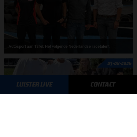
Autosport aan Tafel: Het volgende Nederlandse racetalent
03-08-2026
LUISTER LIVE
CONTACT
F1 aan Tafel: Max Verstappen geeft advies