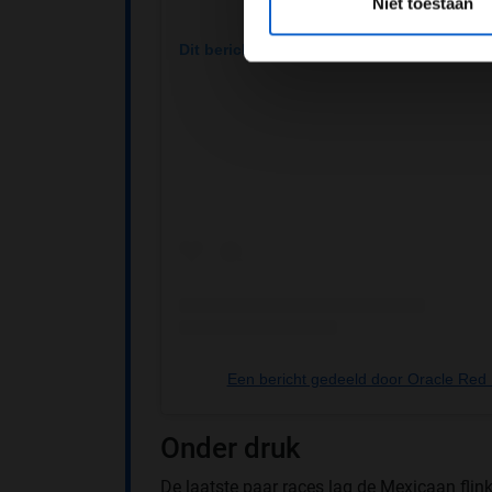
Niet toestaan
Dit bericht op Instagram bekijken
Een bericht gedeeld door Oracle Red 
Onder druk
De laatste paar races lag de Mexicaan flin