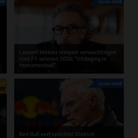
026
25-01-2026
Laurent Mekies tempert verwachtingen
voor F1-seizoen 2026: "Uitdaging is
monumentaal"
Laurent Mekies heeft zijn licht laten schijnen op het
026
17-01-2026
aanstaande Formule 1-seizoen van 2026. De...
TE
door
Jarlo van der Vloed
Red Bull eert oprichter Dietrich