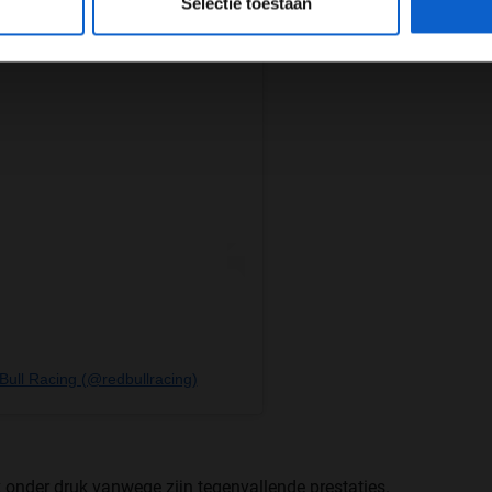
Selectie toestaan
Bull Racing (@redbullracing)
k onder druk vanwege zijn tegenvallende prestaties.