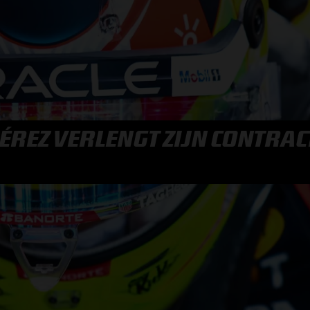
F1 TEAMS KAMPIOENSCHAP
MAX VERSTAPPEN
RACE GEMIST
ÉREZ VERLENGT ZIJN CONTRACT
AANMELDEN NIEUWSBRIEF
NEEM CONTACT OP