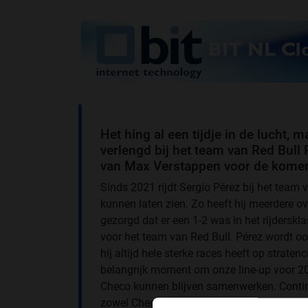
Het hing al een tijdje in de lucht, 
verlengd bij het team van Red Bull 
van Max Verstappen voor de kome
Sinds 2021 rijdt Sergio Pérez bij het team 
kunnen laten zien. Zo heeft hij meerdere ov
gezorgd dat er een 1-2 was in het rijderskl
voor het team van Red Bull. Pérez wordt oo
hij altijd hele sterke races heeft op straten
belangrijk moment om onze line-up voor 202
Checo kunnen blijven samenwerken. Continuït
zowel Checo als Max zijn een succesvolle