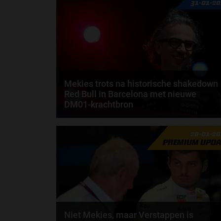
31-01-2
Mekies trots na historische shakedown
Red Bull in Barcelona met nieuwe
DM01-krachtbron
Laurent Mekies kijkt met een tevreden gevoel terug
20-01-2
op de shakedown die Red Bull Racing afgelopen...
PREMIUM UPDA
door
Shakyra van den Heuvel
Niet Mekies, maar Verstappen is