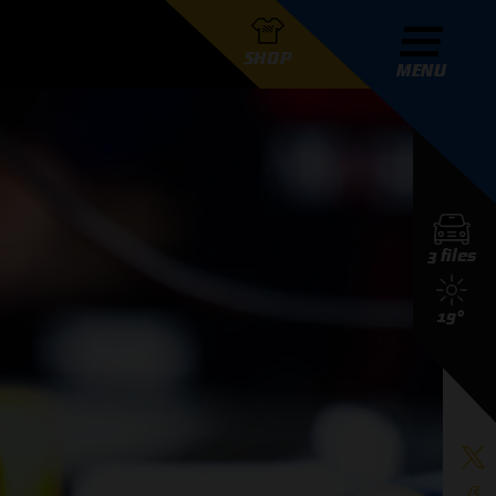
SHOP
MENU
R GRAND PRIX RADIO
3 files
DERS
19°
D PRIX RADIO TEAM
D PRIX RADIO ACTIES