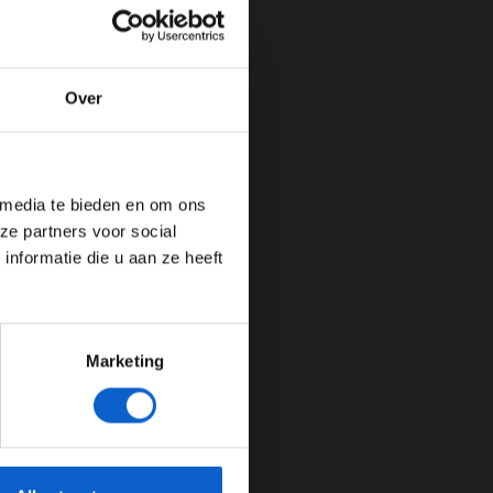
Over
de website!
 media te bieden en om ons
ze partners voor social
nformatie die u aan ze heeft
Marketing
cherming.