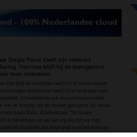
maar Sergio Pérez heeft zijn contract
Racing. Hiermee blijft hij de teamgenoot
nde twee seizoenen.
van Red Bull en sindsdien heeft hij al mooie dingen
erwinningen behaald en heeft hij er vorig jaar voor
assement. Dit betekende ook de constructeurstitel
k wel de 'koning van de straten' genoemd, dit omdat
circuits zoals Baku, Azerbeidzjan. "Dit is een
5 te bevestigen en we zijn erg blij dat we met
eit en stabiliteit zijn belangrijk voor het team en
 en robuuste samenwerking", aldus teambaas en CEO