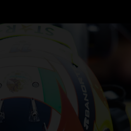
GRAND PRIX UPDATES
OVE
F1 UPDATES
FOUN
F1 KWALIFICATIES
GRAN
F1 RACES
GRAN
F1 KALENDER
F1 COUREURS KAMPIOENSCHAP