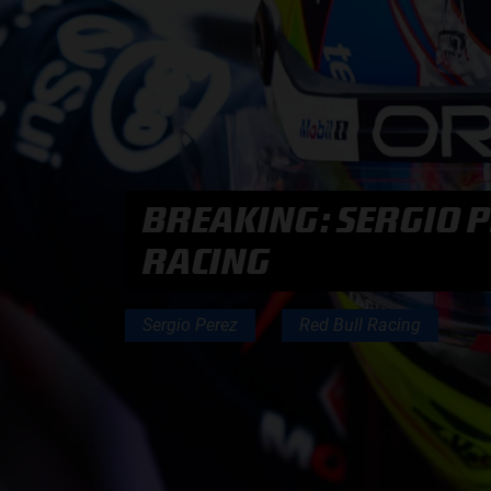
PODCASTS
HOE TE BELUISTEREN?
PODCAST PRESENTATOREN
BREAKING: SERGIO P
PODCAST F1 AAN TAFEL
RACING
PODCAST AUTOSPORT AAN TAFEL
Sergio Perez
Red Bull Racing