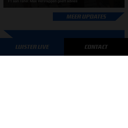
F1 aan Tafel: Max Verstappen geeft advies
MEER UPDATES
BLIJF OP DE HOOGTE!
LUISTER LIVE
CONTACT
SCHRIJF JE IN VOOR ONZE NIEUWSBRIEF
AANMELDEN