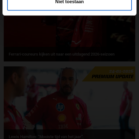
Niet toestaan
Ferrari-coureurs kijken uit naar een uitdagend 2026-seizoen
24-01-2026
PREMIUM UPDATE
Lewis Hamilton: “Mooiste tijd van het jaar”