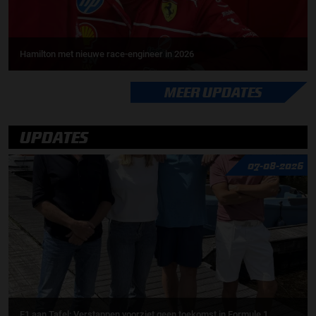
Hamilton met nieuwe race-engineer in 2026
MEER UPDATES
UPDATES
07-08-2026
F1 aan Tafel: Verstappen voorziet geen toekomst in Formule 1