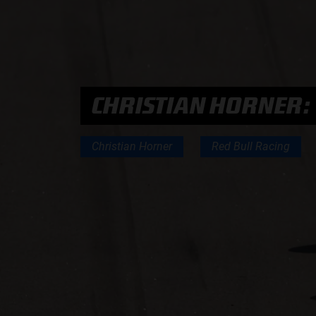
PODCASTS
HOE TE BELUISTEREN?
CHRISTIAN HORNER: V
PODCAST PRESENTATOREN
Christian Horner
Red Bull Racing
PODCAST F1 AAN TAFEL
PODCAST AUTOSPORT AAN TAFEL