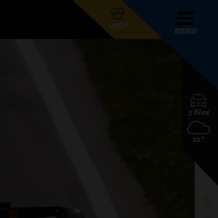
SHOP
MENU
R GRAND PRIX RADIO
7 files
DERS
21°
D PRIX RADIO TEAM
D PRIX RADIO ACTIES