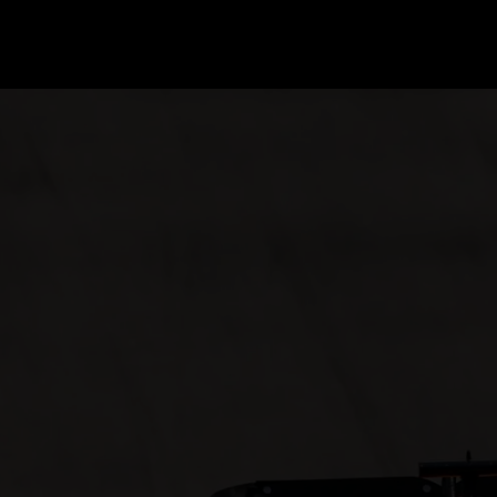
GRAND PRIX UPDATES
OVE
F1 UPDATES
FOUN
F1 KWALIFICATIES
GRAN
F1 RACES
GRAN
F1 KALENDER
F1 COUREURS KAMPIOENSCHAP