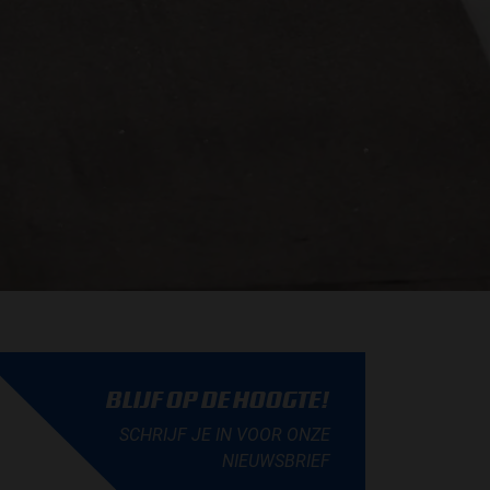
BLIJF OP DE HOOGTE!
SCHRIJF JE IN VOOR ONZE
NIEUWSBRIEF