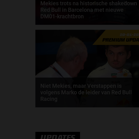
Mekies trots na historische shakedown
Red Bull in Barcelona met nieuwe
DM01-krachtbron
Laurent Mekies kijkt met een tevreden gevoel terug
20-01-2
op de shakedown die Red Bull Racing afgelopen...
PREMIUM UPDA
door
Shakyra van den Heuvel
Niet Mekies, maar Verstappen is
volgens Marko de leider van Red Bull
Racing
Volgens Helmut Marko is Max Verstappen nu
praktisch de leider van Red Bull Racing. Dat gaf de..
door
Jarlo van der Vloed
UPDATES