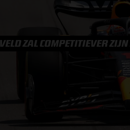
F1 TEAMS KAMPIOENSCHAP
MAX VERSTAPPEN
ELD ZAL COMPETITIEVER ZIJN 
RACE GEMIST
AANMELDEN NIEUWSBRIEF
NEEM CONTACT OP