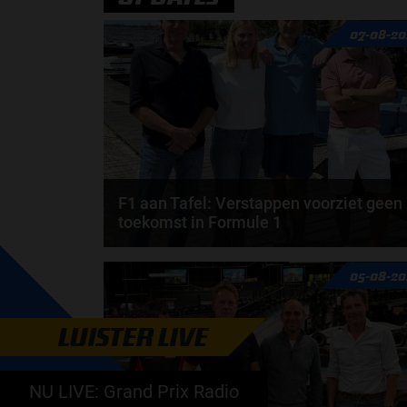
07-08-20
F1 aan Tafel: Verstappen voorziet geen
toekomst in Formule 1
Max Verstappen wil géén Formule 1-team, de FIA e
05-08-20
de motorfabrikanten zaten niet op één lijn en...
door
de redactie van Grand Prix Radio
LUISTER LIVE
NU LIVE: Grand Prix Radio