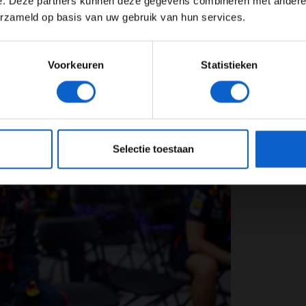
e. Deze partners kunnen deze gegevens combineren met andere i
Toon alle kansspelenadvertenties (24+)
erzameld op basis van uw gebruik van hun services.
Meer informatie?
Voorkeuren
Statistieken
JONGER DAN 24
24 JAAR OF OUDER
eeg ons
privacybeleid
voor meer informatie over gegevensgebruik en -bes
Selectie toestaan