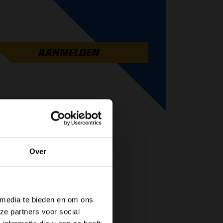
AANMELDEN
Over
de website!
 media te bieden en om ons
ze partners voor social