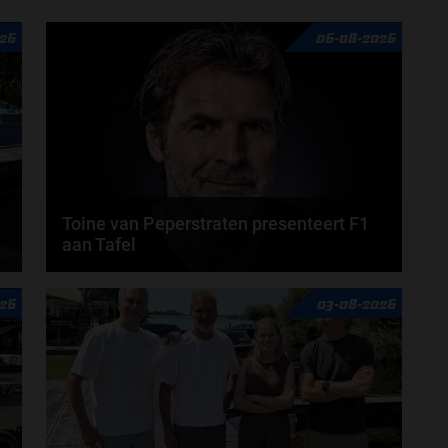
26
06-08-2026
Toine van Peperstraten presenteert F1
aan Tafel
n
Rob van Someren, Beitske Visser en Frans
26
03-08-2026
Verschuur schuiven aan in de nieuwe F1 aan Tafel.
Iedere...
door
Tim Koenders