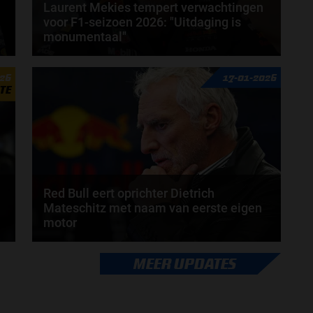
Laurent Mekies tempert verwachtingen
voor F1-seizoen 2026: "Uitdaging is
monumentaal"
Laurent Mekies heeft zijn licht laten schijnen op het
026
17-01-2026
aanstaande Formule 1-seizoen van 2026. De...
TE
door
Jarlo van der Vloed
Red Bull eert oprichter Dietrich
Mateschitz met naam van eerste eigen
motor
Het Formule 1-team van Red Bull heeft zijn
MEER UPDATES
.
allereerste zelf ontwikkelde krachtbron vernoemd
naar...
door
Shakyra van den Heuvel