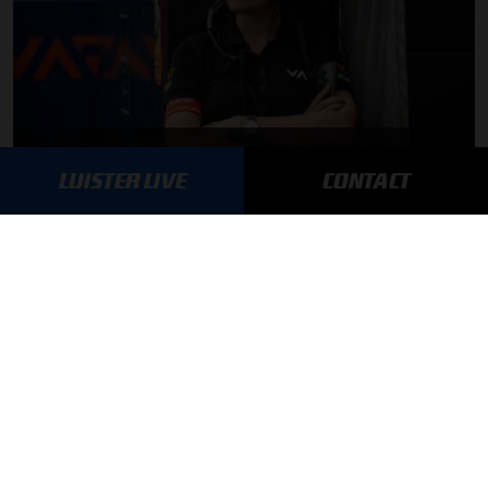
Daniëlle Geel en Werner Budding te gast in F1 aan Tafel
LUISTER LIVE
CONTACT
MEER UPDATES
BLIJF OP DE HOOGTE!
SCHRIJF JE IN VOOR ONZE NIEUWSBRIEF