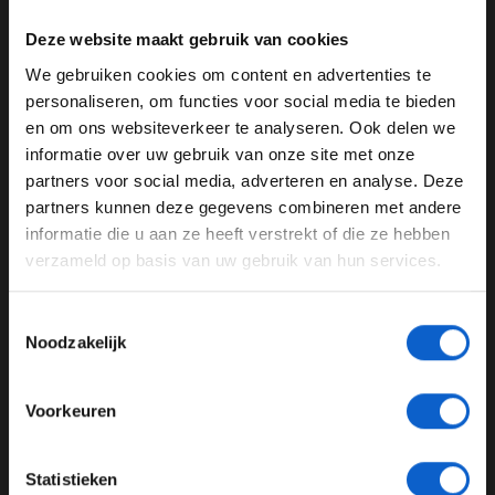
Deze website maakt gebruik van cookies
We gebruiken cookies om content en advertenties te
WELKOM BIJ GRAND PRIX RADIO
personaliseren, om functies voor social media te bieden
en om ons websiteverkeer te analyseren. Ook delen we
informatie over uw gebruik van onze site met onze
Ben je 24 jaar of ouder?
partners voor social media, adverteren en analyse. Deze
Pas je advertentie instellingen aan en klik hieronder om
partners kunnen deze gegevens combineren met andere
door te gaan naar de website!
informatie die u aan ze heeft verstrekt of die ze hebben
verzameld op basis van uw gebruik van hun services.
Advertentie instellingen
Toon alle alcoholische drankenadvertenties (18+)
Foto: Scuderia Ferrari Press Office
Toestemmingsselectie
Toon alle kansspelenadvertenties (24+)
Noodzakelijk
Binotto zag team niet vooraan
Meer informatie?
Zo'n goede start als het team dit seizoen heeft, had
Voorkeuren
Binotto nooit verwacht: "Ik ben absoluut verrast. Ik denk
dat we hard hebben gewerkt en we hebben veel
prioriteit gegeven aan 2022. Ik wist dat dit een geweldig
JONGER DAN 24
Statistieken