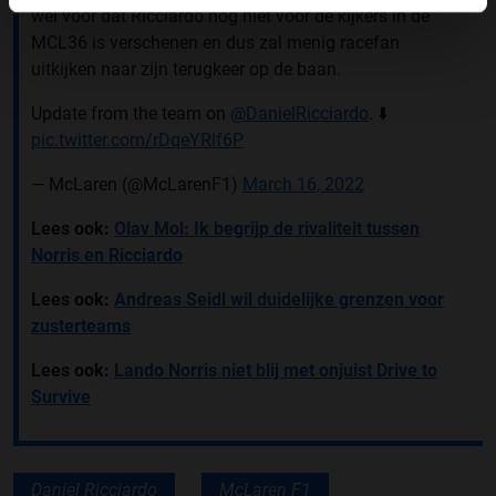
wel voor dat Ricciardo nog niet voor de kijkers in de
MCL36 is verschenen en dus zal menig racefan
uitkijken naar zijn terugkeer op de baan.
Update from the team on
@DanielRicciardo
. ⬇️
pic.twitter.com/rDqeYRlf6P
— McLaren (@McLarenF1)
March 16, 2022
Lees ook:
Olav Mol: Ik begrijp de rivaliteit tussen
Norris en Ricciardo
Lees ook:
Andreas Seidl wil duidelijke grenzen voor
zusterteams
Lees ook:
Lando Norris niet blij met onjuist Drive to
Survive
Daniel Ricciardo
McLaren F1