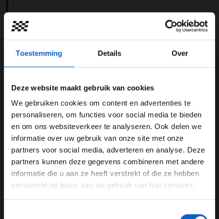
Toestemming
Details
Over
View this post on Instagram
Deze website maakt gebruik van cookies
We gebruiken cookies om content en advertenties te
WELKOM BIJ GRAND PRIX RADIO
personaliseren, om functies voor social media te bieden
en om ons websiteverkeer te analyseren. Ook delen we
informatie over uw gebruik van onze site met onze
Ben je 24 jaar of ouder?
partners voor social media, adverteren en analyse. Deze
Pas je advertentie instellingen aan en klik hieronder om
partners kunnen deze gegevens combineren met andere
door te gaan naar de website!
informatie die u aan ze heeft verstrekt of die ze hebben
verzameld op basis van uw gebruik van hun services.
Advertentie instellingen
A post shared by Daniel Ricciardo (@danielricciardo)
Toon alle alcoholische drankenadvertenties (18+)
Toestemmingsselectie
Toon alle kansspelenadvertenties (24+)