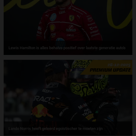
Lewis Hamilton is alles behalve positief over laatste generatie auto's
26-12-2025
PREMIUM UPDATE
Lando Norris heeft geleerd egoïstischer te moeten zijn