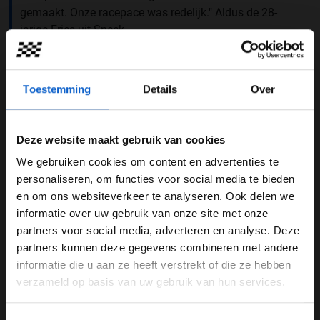
gemaakt. Onze racepace was redelijk." Aldus de 28-
jarige Fries uit Sneek.
a good performance from both
@yukitsunoda07
and
@nyckdevries
in the first race of the year 👏
Toestemming
Details
Over
pic.twitter.com/3L1Gf3t5q8
— Scuderia AlphaTauri (@AlphaTauriF1)
March 5, 2023
Deze website maakt gebruik van cookies
Gemiste kans tijdens VSC
We gebruiken cookies om content en advertenties te
Voor De Vries had er misschien meer in gezeten als er
WELKOM BIJ GRAND PRIX RADIO
personaliseren, om functies voor social media te bieden
een stop was gemaakt tijdens de
virtual safety car. "
We
en om ons websiteverkeer te analyseren. Ook delen we
miste de kans om een pitstop te maken tijdens de
VSC
.
informatie over uw gebruik van onze site met onze
Ben je 24 jaar of ouder?
Hierdoor was ik genoodzaakt om een lange
stint
te
partners voor social media, adverteren en analyse. Deze
Pas je advertentie instellingen aan en klik hieronder om
rijden op de harde band." Al met al sluit de Nederlander
partners kunnen deze gegevens combineren met andere
door te gaan naar de website!
het weekend af met een goed gevoel. "Belangrijk is dat
informatie die u aan ze heeft verstrekt of die ze hebben
we kilometers maken en ervaring op doen en dat
verzameld op basis van uw gebruik van hun services.
Advertentie instellingen
hebben we gedaan."
Toon alle alcoholische drankenadvertenties (18+)