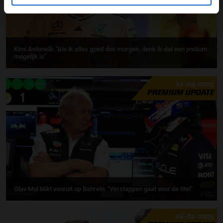
Kimi Antonelli: ''Als ik alles goed doe morgen, denk ik dat een podium
mogelijk is''
11-04-2025
PREMIUM UPDATE
Olav Mol blikt vooruit op Bahrein: ''Verstappen gaat voor de titel''
06-02-2025