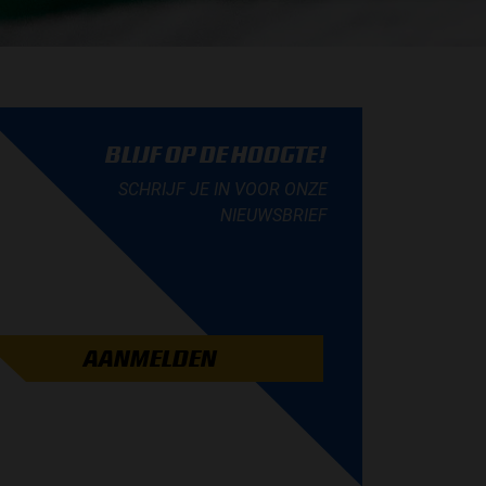
BLIJF OP DE HOOGTE!
SCHRIJF JE IN VOOR ONZE
NIEUWSBRIEF
AANMELDEN