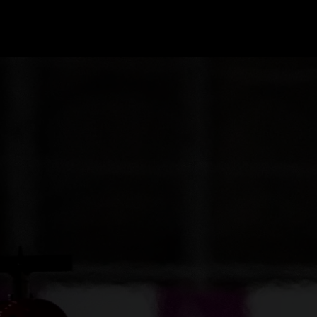
GRAND PRIX UPDATES
OVE
F1 UPDATES
FOUN
F1 KWALIFICATIES
GRAN
F1 RACES
GRAN
F1 KALENDER
F1 COUREURS KAMPIOENSCHAP