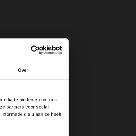
Over
de website!
 media te bieden en om ons
ze partners voor social
nformatie die u aan ze heeft