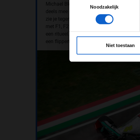
Michael Bleekemolen, ondernemer van Race
Noodzakelijk
deels mee eens: "Ik heb ook wel een Senna
zie je tegenwoordig niet meer." Bovendien 
met F1, F2 en F3 races zijn handen volledi
een ritueel. Nu ik er aan denk word ik er 
*Raadpl
een flippertje indrukken om te schakelen. D
Niet toestaan