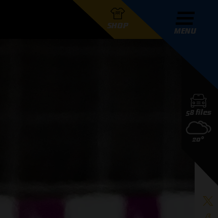
SHOP
MENU
R GRAND PRIX RADIO
58 files
DERS
20°
D PRIX RADIO TEAM
D PRIX RADIO ACTIES