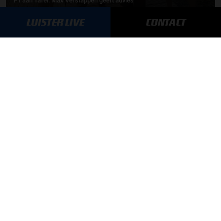
F1 aan Tafel: Max Verstappen geeft advies
LUISTER LIVE
CONTACT
03-08-2026
Daniëlle Geel en Werner Budding te gast in F1 aan Tafel
MEER UPDATES
BLIJF OP DE HOOGTE!
SCHRIJF JE IN VOOR ONZE NIEUWSBRIEF