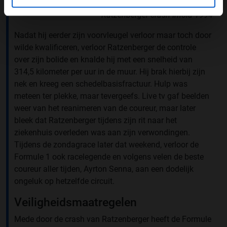
Ratzenberger crash Imola 1994
Nadat hij eerder zijn voorvleugel verloor maar toch door
wilde kwalificeren, verloor Ratzenberger de controle
over zijn bolide en knalde hij met een snelheid van
314,5 kilometer per uur in de muur. Hij brak hierbij zijn
nek en kreeg een schedelbasisfractuur. Hulp was
meteen ter plekke, maar tevergeefs. Live tv gaf beelden
weer van het reanimeren van de coureur, maar later
bleek dat Ratzenberger tijdens zijn rit naar het
ziekenhuis overleden was aan zijn verwondingen.
Tijdens de zondagrace later dat weekend, verloor de
Formule 1 ook racelegende en volgens velen de beste
coureur aller tijden, Ayrton Senna, aan een dodelijk
ongeluk op hetzelfde circuit.
Veiligheidsmaatregelen
Mede door de crash van Ratzenberger heeft de Formule