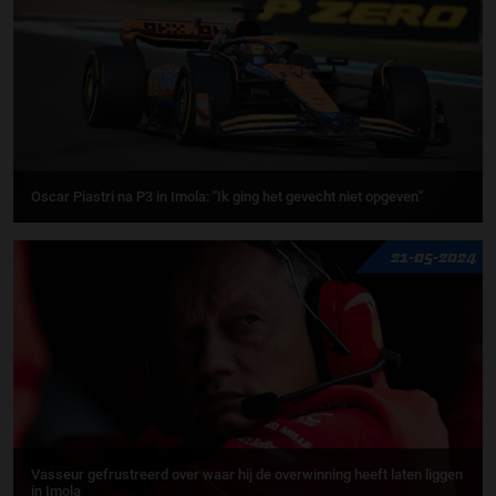
Oscar Piastri na P3 in Imola: ''Ik ging het gevecht niet opgeven''
21-05-2024
Vasseur gefrustreerd over waar hij de overwinning heeft laten liggen
in Imola