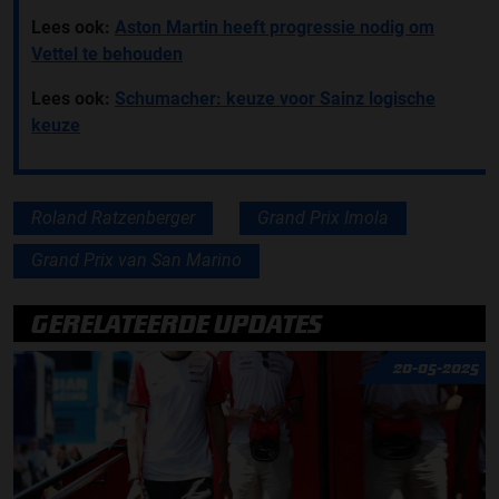
Lees ook:
Aston Martin heeft progressie nodig om
Vettel te behouden
Lees ook:
Schumacher: keuze voor Sainz logische
keuze
Roland Ratzenberger
Grand Prix Imola
Grand Prix van San Marino
GERELATEERDE UPDATES
20-05-2025