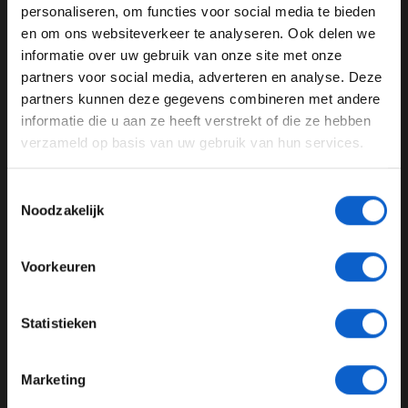
WELKOM BIJ GRAND PRIX RADIO
personaliseren, om functies voor social media te bieden
en om ons websiteverkeer te analyseren. Ook delen we
informatie over uw gebruik van onze site met onze
Ben je 24 jaar of ouder?
partners voor social media, adverteren en analyse. Deze
Pas je advertentie instellingen aan en klik hieronder om
partners kunnen deze gegevens combineren met andere
door te gaan naar de website!
informatie die u aan ze heeft verstrekt of die ze hebben
verzameld op basis van uw gebruik van hun services.
Advertentie instellingen
Toon alle alcoholische drankenadvertenties (18+)
Toestemmingsselectie
Toon alle kansspelenadvertenties (24+)
Nieuwe stukken
Noodzakelijk
Meer informatie?
Om de klacht van Ferrari gegrond verklaard te krijgen,
zal het team aan hoge eisen moeten voldoen. Ze zullen
Voorkeuren
nieuwe stukken moeten overleggen, wat betekent dat de
eerder ingebrachte stukken niet als relevant worden
JONGER DAN 24
Statistieken
beschouwd. De nieuwe stukken moeten ook
24 JAAR OF OUDER
daadwerkelijk verband houden met het incident. De FIA
zal later hun besluit bekendmaken op basis van de
Marketing
ingebrachte stukken en de argumenten die door Ferrari
*Raadpleeg ons
privacybeleid
voor meer informatie over