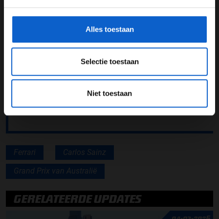
en Carlos Sainz worden gepresenteerd tijdens de
gegevensgebruik en -bescherming.
digitale vergadering.
Alles toestaan
Lees ook:
De eerste wereldtitel van Lewis Hamilton:
overschaduwd door crashgate
Selectie toestaan
Lees ook:
Ronald Molendijk in F1 aan Tafel: Moeten
minder races per seizoen
Niet toestaan
Lees ook:
Guanyu Zhou: Formule 1 blijft groeien in
China
Ferrari
Carlos Sainz
Grand Prix van Australië
GERELATEERDE UPDATES
04-03-2026