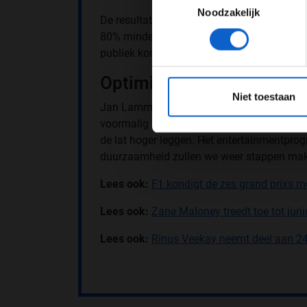
Noodzakelijk
De resultaten van de CO2-reductie zijn go
80% minder uitgestoten. Onder andere de t
publiek komt met het OV, te voet of met de fi
Optimisme
*Raadpl
Niet toestaan
Jan Lammers, sportief directeur van de gra
voormalig Formule 1-coureur ziet dat Zandv
de lat hoger leggen. Het entertainmentpro
duurzaamheid zullen we weer stappen mak
Lees ook:
F1 kondigt de zes grand prixs m
Lees ook:
Zane Maloney treedt toe tot jun
Lees ook:
Rinus Veekay neemt deel aan 24