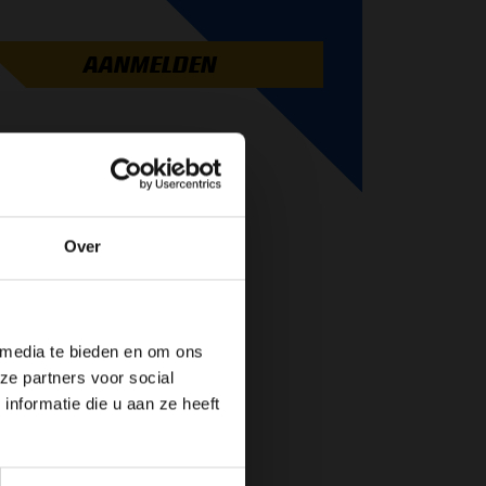
AANMELDEN
Over
de website!
 media te bieden en om ons
ze partners voor social
nformatie die u aan ze heeft