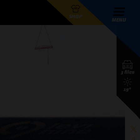
SHOP
MENU
R GRAND PRIX RADIO
3 files
DERS
19°
D PRIX RADIO TEAM
D PRIX RADIO ACTIES