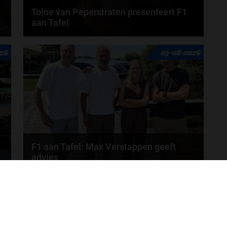
Toine van Peperstraten presenteert F1
aan Tafel
n
Rob van Someren, Beitske Visser en Frans
26
03-08-2026
Verschuur schuiven aan in de nieuwe F1 aan Tafel.
Iedere...
door
Tim Koenders
F1 aan Tafel: Max Verstappen geeft
advies
Max Verstappen adviseert Red Bull. Gaat George
MEER UPDATES
Russell weg bij Mercedes? En moet de budgetcap...
door
de redactie van Grand Prix Radio