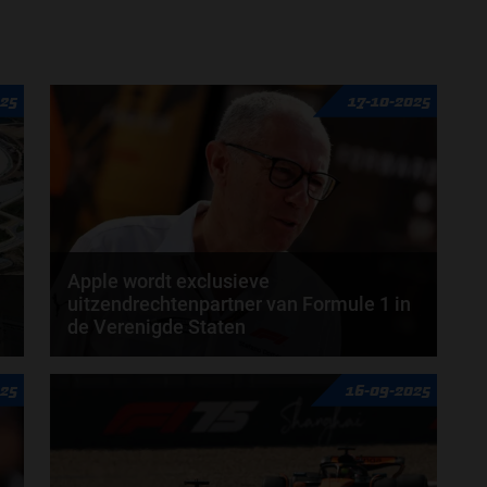
025
17-10-2025
Apple wordt exclusieve
uitzendrechtenpartner van Formule 1 in
de Verenigde Staten
Vanaf 2026 wordt Apple de exclusieve
025
16-09-2025
uitzendrechtenpartner van de Formule 1 in de
Verenigde Staten...
door
Sophie Boelhouwers