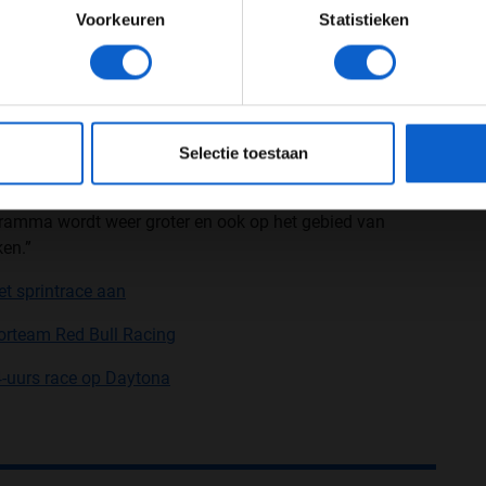
Voorkeuren
Statistieken
ed te noemen. Ten opzichte van 2021 werd er in 2022
oestroom van het publiek zorgt hiervoor, 99% van het
JONGER DAN 24
24 JAAR OF OUDER
ets naar het circuit toe.
eeg ons
privacybeleid
voor meer informatie over gegevensgebruik en -bes
Selectie toestaan
nd prix, is optimistisch over de toekomst. Ook de
oort de lat hoog legt. “We zullen volgend jaar weer
gramma wordt weer groter en ook op het gebied van
en.”
et sprintrace aan
iorteam Red Bull Racing
-uurs race op Daytona