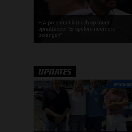
FIA-president kritisch op meer
sprintraces: "Er spelen meerdere
belangen"
In 2026 telt de Formule 1-kalender opnieuw zes
sprintraces, maar Stefano Domenicali wil dat
aantal...
door
Björn Smit
UPDATES
07-08-20