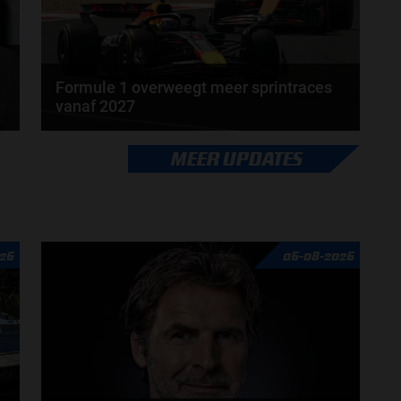
Formule 1 overweegt meer sprintraces
vanaf 2027
Sinds 2021 experimenteert de Formule 1 met
MEER UPDATES
sprintraces als extra spektakel in het Grand...
door
Björn Smit
26
06-08-2026