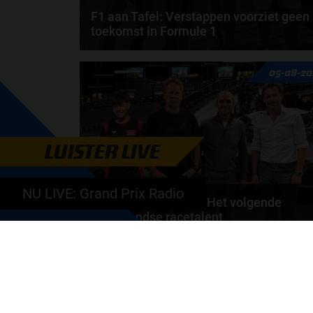
F1 aan Tafel: Verstappen voorziet geen
toekomst in Formule 1
Max Verstappen wil géén Formule 1-team, de FIA e
05-08-20
de motorfabrikanten zaten niet op één lijn en...
door
de redactie van Grand Prix Radio
LUISTER LIVE
NU LIVE: Grand Prix Radio
Autosport aan Tafel: Het volgende
Nederlandse racetalent
Hoe klim je naar te top in de racewereld? Wat is er
nodig om alles uit je carrière te halen? En hoe...
door
de redactie van Grand Prix Radio