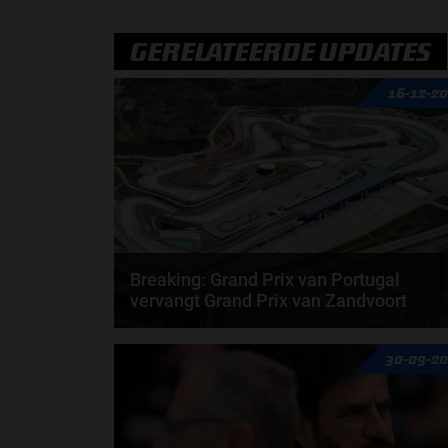
GERELATEERDE UPDATES
16-12-2
Breaking: Grand Prix van Portugal
vervangt Grand Prix van Zandvoort
Vanaf 2027 tot en met 2028 zal de Grand Prix van
30-09-2
Portugal terug op de kalender staan. De Grand
Prix...
door
Fenna van Loon