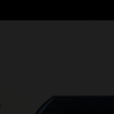
GRAND PRIX UPDATES
OVE
F1 UPDATES
FOUN
F1 KWALIFICATIES
GRAN
F1 RACES
GRAN
F1 KALENDER
F1 COUREURS KAMPIOENSCHAP