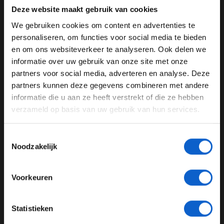
Deze website maakt gebruik van cookies
De coureur van Envision Virgin Racing was het seizoen
We gebruiken cookies om content en advertenties te
in december begonnen met een twaalfde plaats in de
WELKOM BIJ GRAND PRIX RADIO
personaliseren, om functies voor social media te bieden
race in Saoedi-Arabië. Dat leverde hem geen punten
en om ons websiteverkeer te analyseren. Ook delen we
voor het klassement op.
informatie over uw gebruik van onze site met onze
De tumultueuze race in Marokko werd gadegeslagen
Ben je 24 jaar of ouder?
partners voor social media, adverteren en analyse. Deze
door Max Verstappen, die zijn
taakstraf uitdiende als
Pas je advertentie instellingen aan en klik hieronder om
partners kunnen deze gegevens combineren met andere
steward
.
door te gaan naar de website!
informatie die u aan ze heeft verstrekt of die ze hebben
verzameld op basis van uw gebruik van hun services.
Advertentie instellingen
Formule E
Robin Frijns
Toon alle alcoholische drankenadvertenties (18+)
Toestemmingsselectie
Toon alle kansspelenadvertenties (24+)
Noodzakelijk
GERELATEERDE UPDATES
Meer informatie?
17-02-2026
Voorkeuren
JONGER DAN 24
Statistieken
24 JAAR OF OUDER