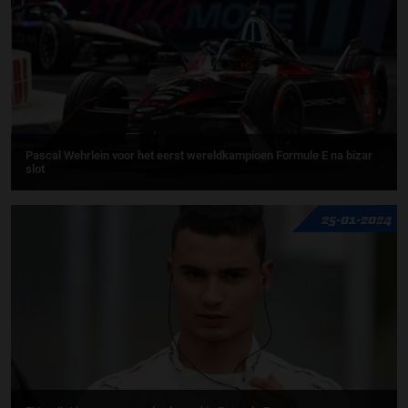
Pascal Wehrlein voor het eerst wereldkampioen Formule E na bizar
slot
25-01-2024