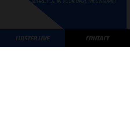
SCHRIJF JE IN VOOR ONZE NIEUWSBRIEF
LUISTER LIVE
CONTACT
AANMELDEN
GA SNEL NAAR…
Max Verstappen nieuws