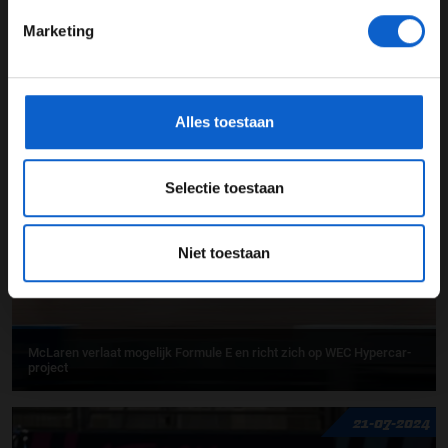
Marketing
*Raadpleeg ons
privacybeleid
voor meer informatie over
gegevensgebruik en -bescherming.
Formule E sneller dan Formule 1? "Dat zou een blamage zijn"
Alles toestaan
24-04-2025
Selectie toestaan
Niet toestaan
McLaren verlaat mogelijk Formule E en richt zich op WEC Hypercar-
project
21-07-2024