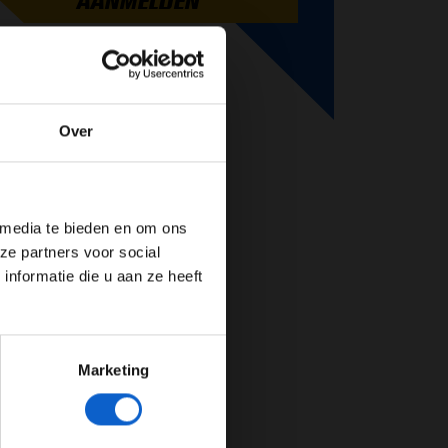
AANMELDEN
Over
de website!
 media te bieden en om ons
ze partners voor social
nformatie die u aan ze heeft
Marketing