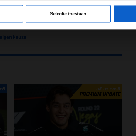
eeg ons
privacybeleid
voor meer informatie over gegevensgebruik en -bes
ion voor thuispubliek, Verstappen P2
Selectie toestaan
 Tsunoda
 eigen keuze
026
08-01-2026
PREMIUM UPDATE