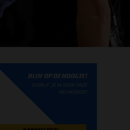
BLIJF OP DE HOOGTE!
SCHRIJF JE IN VOOR ONZE
NIEUWSBRIEF