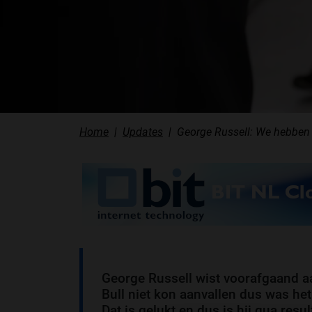
Home
Updates
George Russell: We hebben 
George Russell wist voorafgaand aan
Bull niet kon aanvallen dus was he
Dat is gelukt en dus is hij qua res