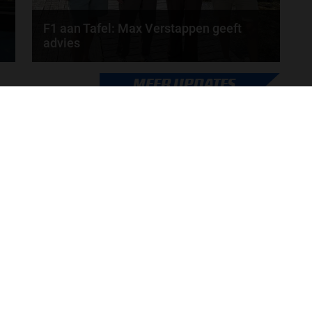
F1 aan Tafel: Max Verstappen geeft
advies
Max Verstappen adviseert Red Bull. Gaat George
MEER UPDATES
Russell weg bij Mercedes? En moet de budgetcap...
door
de redactie van Grand Prix Radio
ONLINE RADIO LUISTEREN
Luisteren naar Grand Prix Radio
Ov
Luisteren naar Grand Prix Classics
Fo
Luisteren naar Grand Prix Dance
Ac
Hoe te beluisteren?