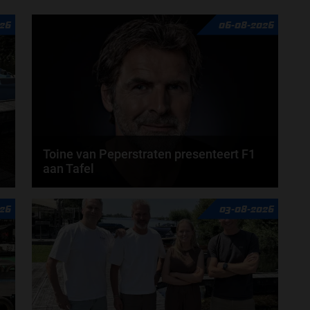
26
06-08-2026
Toine van Peperstraten presenteert F1
aan Tafel
n
Rob van Someren, Beitske Visser en Frans
26
03-08-2026
Verschuur schuiven aan in de nieuwe F1 aan Tafel.
Iedere...
door
Tim Koenders