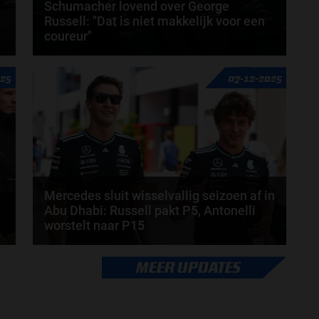
Schumacher lovend over George
Russell: "Dat is niet makkelijk voor een
coureur"
Voormalig Formule 1-coureur, Ralf Schumacher,
025
07-12-2025
heeft zich lovend uitgesproken over George
Russell...
door
Jarlo van der Vloed
Mercedes sluit wisselvallig seizoen af in
Abu Dhabi: Russell pakt P5, Antonelli
worstelt naar P15
De Grand Prix van Abu Dhabi vormde het slotstuk
MEER UPDATES
.
van een intens en leerzaam seizoen voor het...
door
Shakyra van den Heuvel