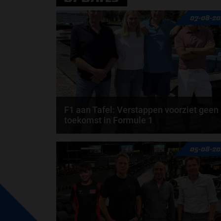
07-08-20
F1 aan Tafel: Verstappen voorziet geen
toekomst in Formule 1
Max Verstappen wil géén Formule 1-team, de FIA e
05-08-20
de motorfabrikanten zaten niet op één lijn en...
door
de redactie van Grand Prix Radio