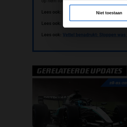
op hem focussen.”
*Raadpl
Lees ook:
Charles Leclerc pakt pole posit
Niet toestaan
Lees ook:
Ongelukkig weekend voor Yuki
Lees ook:
Vettel benadrukt: Stoppen was
GERELATEERDE UPDATES
28-01-2