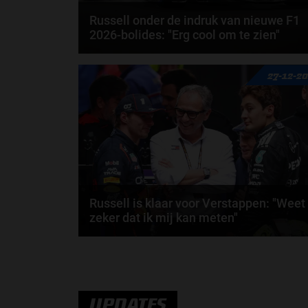
Russell onder de indruk van nieuwe F1
2026-bolides: "Erg cool om te zien"
George Russell is uiterst positief na zijn eerste
27-12-2
kilometers over het Circuit de...
door
Jarlo van der Vloed
Russell is klaar voor Verstappen: "Weet
zeker dat ik mij kan meten"
George Russell weet het zeker. De Brit is er van
overtuigd dat hij zich direct zou kunnen meten met..
door
Jarlo van der Vloed
UPDATES