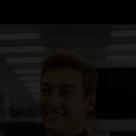
GRAND PRIX UPDATES
OVE
F1 UPDATES
FOUN
F1 KWALIFICATIES
GRAN
F1 RACES
GRAN
F1 KALENDER
F1 COUREURS KAMPIOENSCHAP