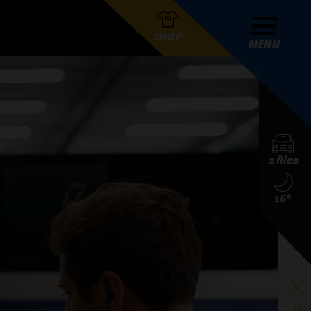
SHOP
MENU
R GRAND PRIX RADIO
2 files
DERS
16°
D PRIX RADIO TEAM
D PRIX RADIO ACTIES