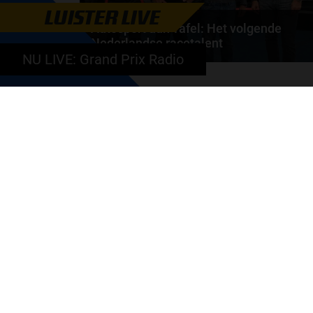
LUISTER LIVE
Autosport aan Tafel: Het volgende
Nederlandse racetalent
NU LIVE: Grand Prix Radio
Hoe klim je naar te top in de racewereld? Wat is er
nodig om alles uit je carrière te halen? En hoe...
door
de redactie van Grand Prix Radio
GA SNEL NAAR…
Max Verstappen nieuws
Grand Prix Kwalificaties
Grand Prix Races
Grand Prix Kalender