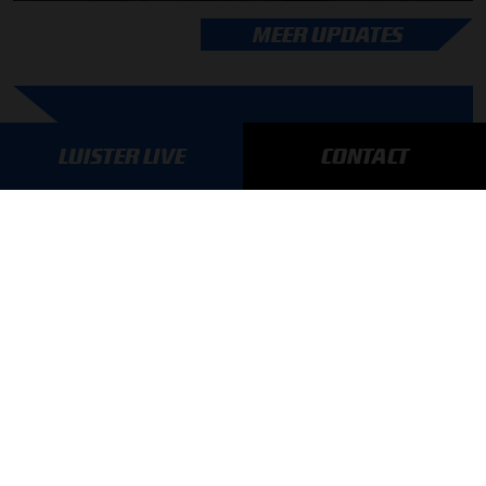
MEER UPDATES
BLIJF OP DE HOOGTE!
LUISTER LIVE
CONTACT
SCHRIJF JE IN VOOR ONZE NIEUWSBRIEF
AANMELDEN