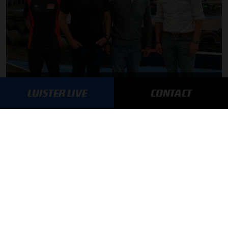
Autosport aan Tafel: Het volgende Nederlandse racetalent
LUISTER LIVE
CONTACT
03-08-2026
F1 aan Tafel: Max Verstappen geeft advies