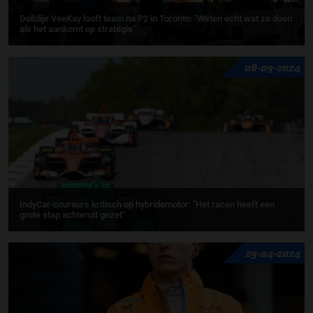
Dolblije VeeKay looft team na P2 in Toronto: "Weten echt wat ze doen
als het aankomt op strategie"
08-09-2024
IndyCar-coureurs kritisch op hybridemotor: "Het racen heeft een
grote stap achteruit gezet"
29-04-2024