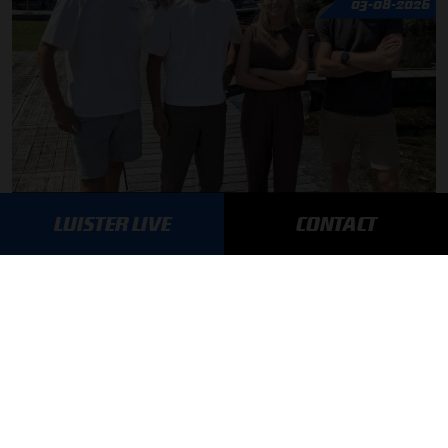
03-08-2026
F1 aan Tafel: Max Verstappen geeft advies
LUISTER LIVE
CONTACT
MEER UPDATES
BLIJF OP DE HOOGTE!
SCHRIJF JE IN VOOR ONZE NIEUWSBRIEF