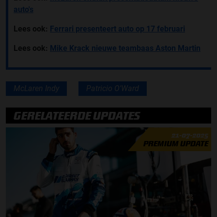
auto's
Lees ook:
Ferrari presenteert auto op 17 februari
Lees ook:
Mike Krack nieuwe teambaas Aston Martin
McLaren Indy
Patricio O'Ward
GERELATEERDE UPDATES
21-07-2025
PREMIUM UPDATE