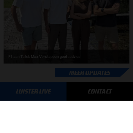
F1 aan Tafel: Max Verstappen geeft advies
MEER UPDATES
LUISTER LIVE
CONTACT
BLIJF OP DE HOOGTE!
SCHRIJF JE IN VOOR ONZE NIEUWSBRIEF