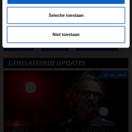
paddock
Lees ook:
Jeroen Bleekemolen blikt vooruit op Grand
Selectie toestaan
Prix van Engeland
Niet toestaan
Formule 2
Jüri Vips
Red Bull Racing
GERELATEERDE UPDATES
31-01-2026