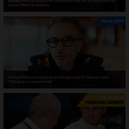
Mekies trots na historische shakedown Red Bull in Barcelona met
nieuwe DM01-krachtbron
25-01-2026
Laurent Mekies tempert verwachtingen voor F1-seizoen 2026:
"Uitdaging is monumentaal"
20-01-2026
PREMIUM UPDATE