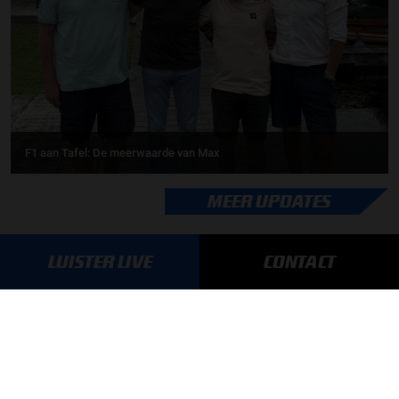
F1 aan Tafel: De meerwaarde van Max
MEER UPDATES
LUISTER LIVE
CONTACT
BLIJF OP DE HOOGTE!
SCHRIJF JE IN VOOR ONZE NIEUWSBRIEF