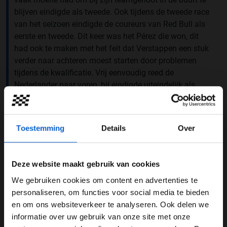
blijven eindigde als tweede. Ook tijdens de tweede race
van het seizoen eindigde de coureurs van Red Bull als
eerste en tweede. Dit keer was het Pérez die won, dit
had ook te maken met het feit dat Verstappen een stuk
verder naar achteren moest starten door problemen
tijdens de kwalificatie. Vrij eenvoudig reed de
Nederlander naar voren, hij eindigde uiteindelijk als
tweede.
Toestemming
Details
Over
Deze website maakt gebruik van cookies
We gebruiken cookies om content en advertenties te
WELKOM BIJ GRAND PRIX RADIO
personaliseren, om functies voor social media te bieden
en om ons websiteverkeer te analyseren. Ook delen we
informatie over uw gebruik van onze site met onze
Ben je 24 jaar of ouder?