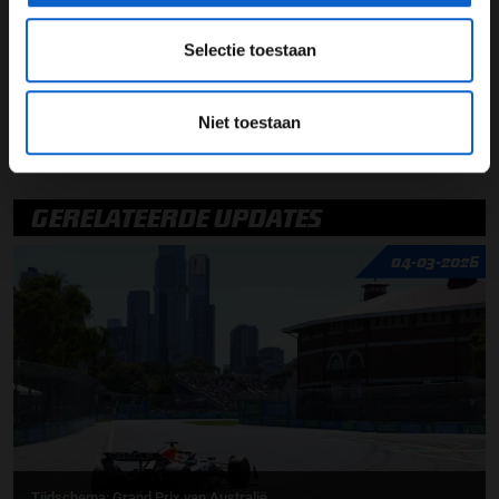
Lees ook:
Ook Madrid wil grand prix organiseren
Selectie toestaan
Lees ook:
Ferrari geeft hoop voor titels nog niet op
Niet toestaan
F1 podcast
Grand Prix van Australië
GERELATEERDE UPDATES
04-03-2026
Tijdschema: Grand Prix van Australië