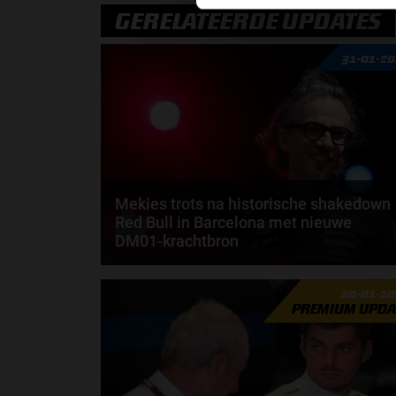
GERELATEERDE UPDATES
31-01-2
Mekies trots na historische shakedown
Red Bull in Barcelona met nieuwe
DM01-krachtbron
Laurent Mekies kijkt met een tevreden gevoel terug
20-01-2
op de shakedown die Red Bull Racing afgelopen...
PREMIUM UPDA
door
Shakyra van den Heuvel