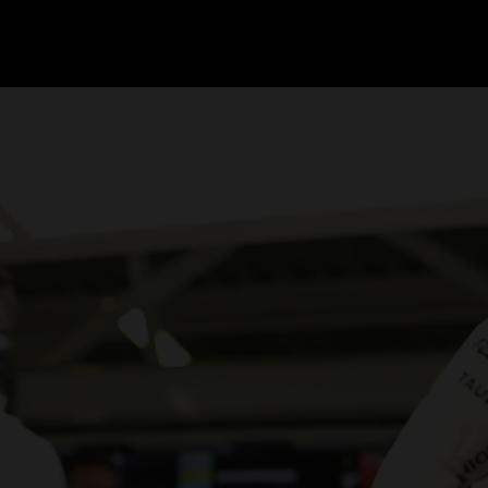
GRAND PRIX UPDATES
OVE
F1 UPDATES
FOUN
F1 KWALIFICATIES
GRAN
F1 RACES
GRAN
F1 KALENDER
F1 COUREURS KAMPIOENSCHAP