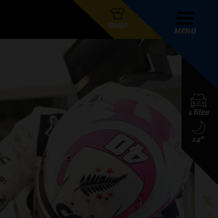
SHOP
MENU
R GRAND PRIX RADIO
1 files
DERS
14°
D PRIX RADIO TEAM
D PRIX RADIO ACTIES