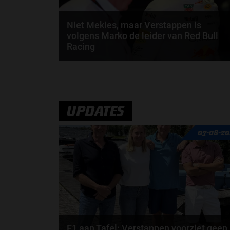
Niet Mekies, maar Verstappen is
volgens Marko de leider van Red Bull
Racing
Volgens Helmut Marko is Max Verstappen nu
praktisch de leider van Red Bull Racing. Dat gaf de..
door
Jarlo van der Vloed
UPDATES
07-08-20
F1 aan Tafel: Verstappen voorziet geen