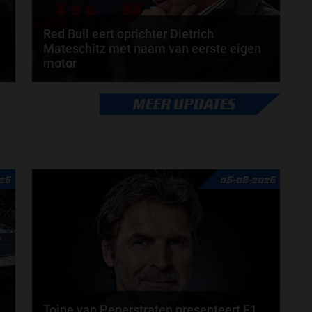
Red Bull eert oprichter Dietrich
Mateschitz met naam van eerste eigen
motor
Het Formule 1-team van Red Bull heeft zijn
MEER UPDATES
.
allereerste zelf ontwikkelde krachtbron vernoemd
naar...
door
Shakyra van den Heuvel
26
06-08-2026
Toine van Peperstraten presenteert F1