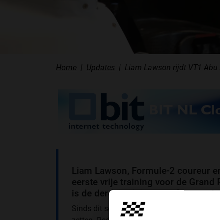
Home
Updates
Liam Lawson rijdt VT1 Abu 
Liam Lawson, Formule-2 coureur en R
eerste vrije training voor de Grand
is de derde training voor Lawson i
Sinds dit seizoen moeten de Formule 1-team