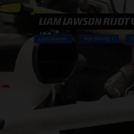
PODCASTS
LIAM LAWSON RIJDT 
Liam Lawson
vrije training 1
G
HOE TE BELUISTEREN?
PODCAST PRESENTATOREN
PODCAST F1 AAN TAFEL
PODCAST AUTOSPORT AAN TAFEL