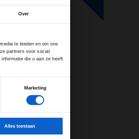
Over
de website!
 media te bieden en om ons
ze partners voor social
nformatie die u aan ze heeft
Marketing
cherming.
Alles toestaan