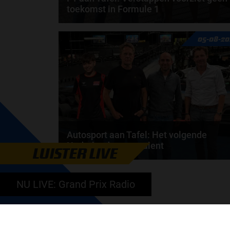
toekomst in Formule 1
Max Verstappen wil géén Formule 1-team, de FIA e
05-08-20
de motorfabrikanten zaten niet op één lijn en...
door
de redactie van Grand Prix Radio
Autosport aan Tafel: Het volgende
Nederlandse racetalent
LUISTER LIVE
Hoe klim je naar te top in de racewereld? Wat is er
nodig om alles uit je carrière te halen? En hoe...
NU LIVE: Grand Prix Radio
door
de redactie van Grand Prix Radio