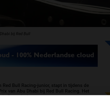
Dhabi bij Red Bull
ed Bull Racing-junior, stapt in tijdens de
 Prix van Abu Dhabi bij Red Bull Racing. Het
n de Formule 1.
s bij twee vrije trainingen een
rookie
in de auto