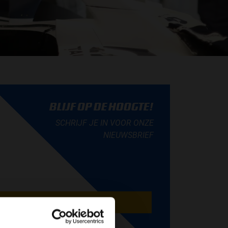
BLIJF OP DE HOOGTE!
SCHRIJF JE IN VOOR ONZE
NIEUWSBRIEF
AANMELDEN