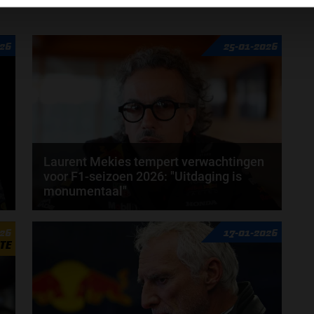
026
25-01-2026
Laurent Mekies tempert verwachtingen
voor F1-seizoen 2026: "Uitdaging is
monumentaal"
Laurent Mekies heeft zijn licht laten schijnen op het
026
17-01-2026
aanstaande Formule 1-seizoen van 2026. De...
TE
door
Jarlo van der Vloed