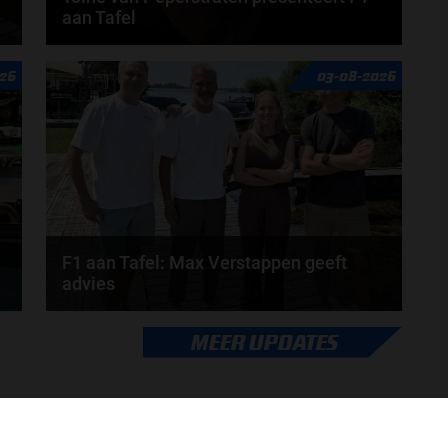
aan Tafel
n
Rob van Someren, Beitske Visser en Frans
26
03-08-2026
Verschuur schuiven aan in de nieuwe F1 aan Tafel.
Iedere...
door
Tim Koenders
F1 aan Tafel: Max Verstappen geeft
advies
Max Verstappen adviseert Red Bull. Gaat George
MEER UPDATES
Russell weg bij Mercedes? En moet de budgetcap...
door
de redactie van Grand Prix Radio