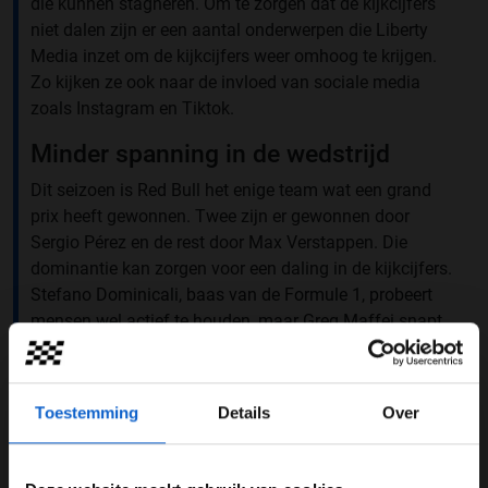
die kunnen stagneren. Om te zorgen dat de kijkcijfers
niet dalen zijn er een aantal onderwerpen die Liberty
Media inzet om de kijkcijfers weer omhoog te krijgen.
Zo kijken ze ook naar de invloed van sociale media
zoals Instagram en Tiktok.
Minder spanning in de wedstrijd
Dit seizoen is Red Bull het enige team wat een grand
prix heeft gewonnen. Twee zijn er gewonnen door
Sergio Pérez en de rest door Max Verstappen. Die
dominantie kan zorgen voor een daling in de kijkcijfers.
Stefano Dominicali, baas van de Formule 1, probeert
mensen wel actief te houden, maar Greg Maffei snapt
het als mensen minder naar de Formule 1 kijken. "Het
middenveld is nog altijd erg interessant en uit de data
blijkt dat er meer ingehaald wordt. De uitdaging is
Toestemming
Details
Over
echter Max Verstappen, die een ongelooflijk,
recordbrekend jaar doormaakt. Stefano Domenicali
probeert dit terecht om te draaien en zegt: 'Kom kijken