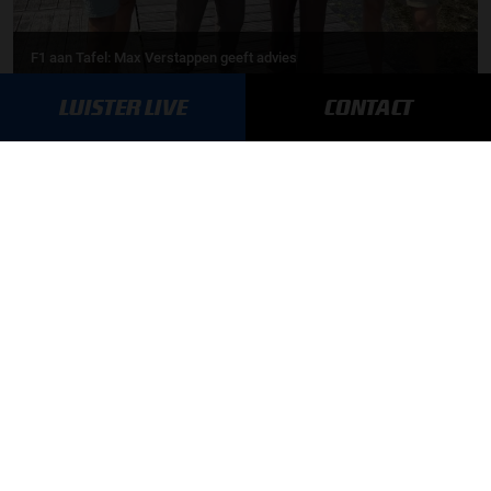
F1 aan Tafel: Max Verstappen geeft advies
LUISTER LIVE
CONTACT
MEER UPDATES
BLIJF OP DE HOOGTE!
SCHRIJF JE IN VOOR ONZE NIEUWSBRIEF
AANMELDEN