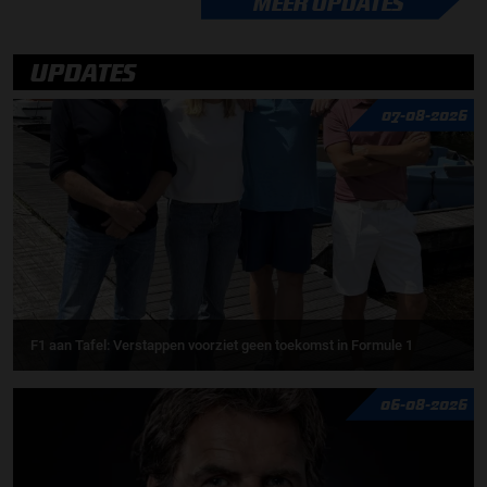
MEER UPDATES
UPDATES
07-08-2026
F1 aan Tafel: Verstappen voorziet geen toekomst in Formule 1
06-08-2026