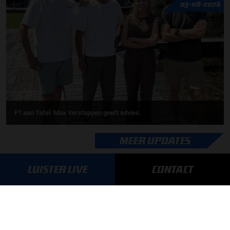
03-08-2026
F1 aan Tafel: Max Verstappen geeft advies
MEER UPDATES
LUISTER LIVE
CONTACT
BLIJF OP DE HOOGTE!
SCHRIJF JE IN VOOR ONZE NIEUWSBRIEF