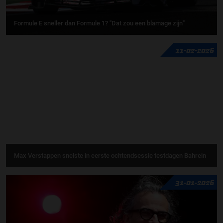
Formule E sneller dan Formule 1? "Dat zou een blamage zijn"
11-02-2026
Max Verstappen snelste in eerste ochtendsessie testdagen Bahrein
31-01-2026