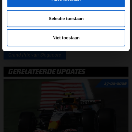
Lees ook:
Haas ongelukkig buiten de punten
Selectie toestaan
Lees ook:
Dubbele punten voor Aston Martin
Niet toestaan
Max Verstappen
Red Bull Racing
Grand Prix van Singapore
GERELATEERDE UPDATES
17-02-2026