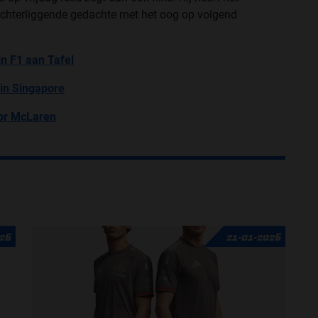
chterliggende gedachte met het oog op volgend
in F1 aan Tafel
 in Singapore
oor McLaren
026
21-01-2026