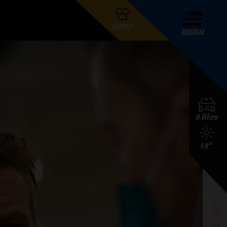
SHOP
MENU
R GRAND PRIX RADIO
8 files
DERS
19°
D PRIX RADIO TEAM
D PRIX RADIO ACTIES