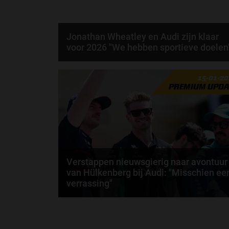
Jonathan Wheatley en Audi zijn klaar
voor 2026 "We hebben sportieve doelen
Per 2026 zeggen we gedag tegen KICK Sauber en
15-01-2
hallo tegen Audi. Toch verandert er op het eerste
PREMIUM UPDA
oog...
door
Elvira Kieboom
Verstappen nieuwsgierig naar avontuur
van Hülkenberg bij Audi: "Misschien ee
verrassing"
Max Verstappen is onlangs ingegaan op het nieuwe
Formule 1-team van Audi. De Nederlander is
benieuwd...