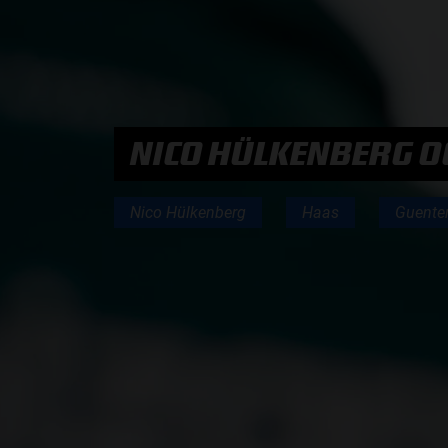
PODCASTS
HOE TE BELUISTEREN?
NICO HÜLKENBERG OO
PODCAST PRESENTATOREN
Nico Hülkenberg
Haas
Guenter
PODCAST F1 AAN TAFEL
PODCAST AUTOSPORT AAN TAFEL