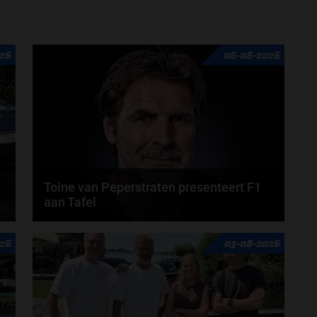
door
Amber Buwalda
26
06-08-2026
Toine van Peperstraten presenteert F1
aan Tafel
n
Rob van Someren, Beitske Visser en Frans
26
03-08-2026
Verschuur schuiven aan in de nieuwe F1 aan Tafel.
Iedere...
door
Tim Koenders