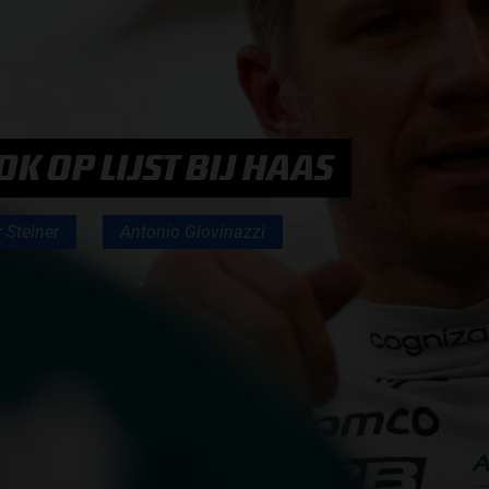
F1 TEAMS KAMPIOENSCHAP
MAX VERSTAPPEN
K OP LIJST BIJ HAAS
RACE GEMIST
 Steiner
Antonio Giovinazzi
AANMELDEN NIEUWSBRIEF
NEEM CONTACT OP