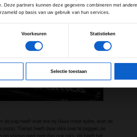
e. Deze partners kunnen deze gegevens combineren met andere i
Toon alle kansspelenadvertenties (24+)
erzameld op basis van uw gebruik van hun services.
Meer informatie?
Voorkeuren
Statistieken
JONGER DAN 24
24 JAAR OF OUDER
eeg ons
privacybeleid
voor meer informatie over gegevensgebruik en -bes
Selectie toestaan
in de pap heeft over wie bij Haas moet rijden, doet de
nzin. "Ferrari heeft daar niks over te zeggen, ze
op vrijdag reed zegt dan ook niks. Hij heeft het