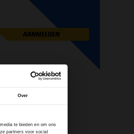
AANMELDEN
Over
de website!
 media te bieden en om ons
ze partners voor social