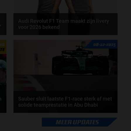
Audi Revolut F1 Team maakt zijn livery
"
voor 2026 bekend
Op dit moment zijn meerdere teams bezig met de
026
08-12-2025
lancering van hun auto voor het 2026-seizoen. Zo...
TE
door
de redactie Grand Prix Radio
n
Sauber sluit laatste F1-race sterk af met
solide teamprestatie in Abu Dhabi
In hun allerlaatste race als Sauber-coureurs wisten
MEER UPDATES
Nico Hülkenberg en Gabriel Bortoleto nog één...