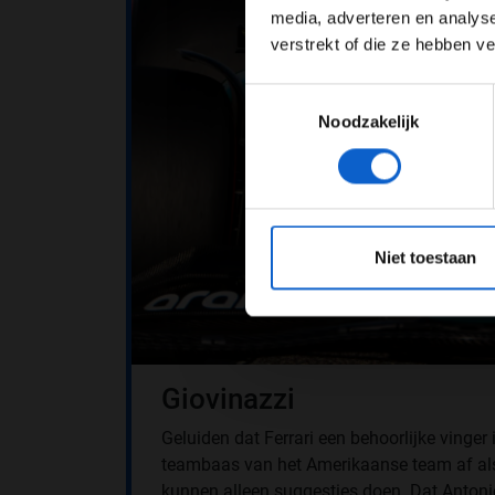
media, adverteren en analys
verstrekt of die ze hebben v
Toestemmingsselectie
Noodzakelijk
*Raadpl
Niet toestaan
Giovinazzi
Geluiden dat Ferrari een behoorlijke vinger 
teambaas van het Amerikaanse team af als o
kunnen alleen suggesties doen. Dat Antonio 