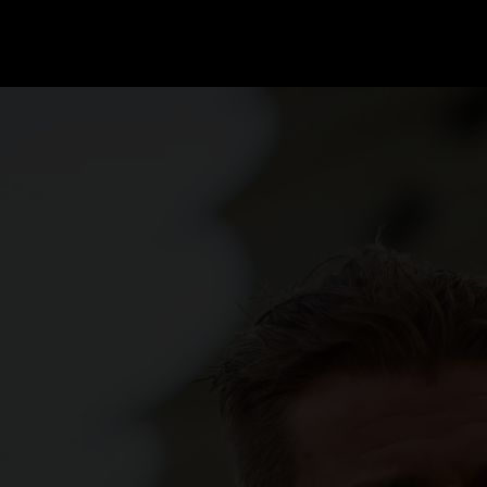
GRAND PRIX UPDATES
OVE
F1 UPDATES
FOUN
F1 KWALIFICATIES
GRAN
F1 RACES
GRAN
F1 KALENDER
F1 COUREURS KAMPIOENSCHAP